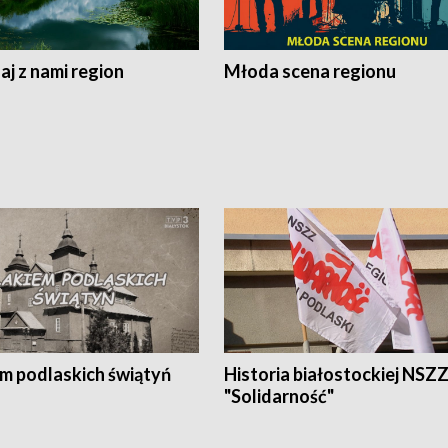
j z nami region
Młoda scena regionu
em podlaskich świątyń
Historia białostockiej NSZ
"Solidarność"