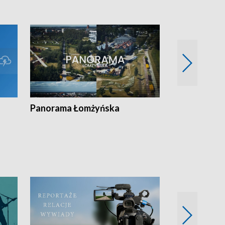
Panorama Łomżyńska
Przegląd suw