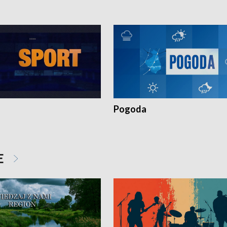
Pogoda
E