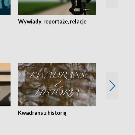
Wywiady, reportaże, relacje
Recepta na...
Z
Kwadrans z historią
Kartki z kal