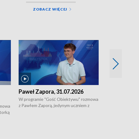
ZOBACZ WIĘCEJ
Paweł Zapora, 31.07.2026
Jacek Brzozo
W programie "Gość Obiektywu" rozmowa
W programie „G
z Pawłem Zaporą, jedynym uczniem z
z Jackiem Brzoz
zmowa
regionu, który wziął udział w
podlaskim o syst
torką
prestiżowym programie edukacyjnym dla
ostrzegania w w
ne
uczniów z całego świata organizowanym
ak
w USA przez Uniwersytet Yale.
si.