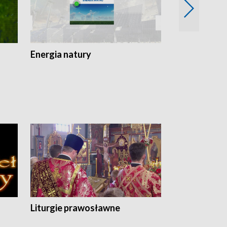
Energia natury
Ogród i nie t
Liturgie prawosławne