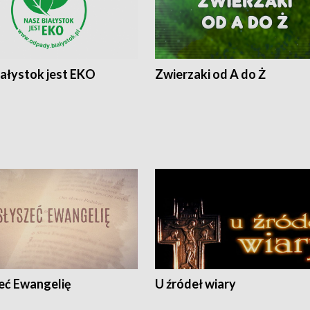
iałystok jest EKO
Zwierzaki od A do Ż
eć Ewangelię
U źródeł wiary