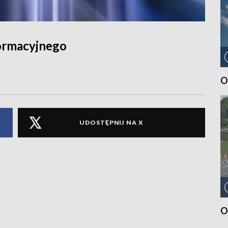
ormacyjnego
O
UDOSTĘPNIJ NA X
O