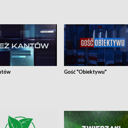
ntów
Gość "Obiektywu"