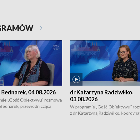
OGRAMÓW
 Bednarek, 04.08.2026
dr Katarzyna Radziwiłko,
03.08.2026
mie „Gość Obiektywu” rozmowa
 Bednarek, przewodnicząca
W programie „Gość Obiektywu” ro
kiej Rady Seniorów, o walce z
z dr Katarzyną Radziwiłko, koordyna
ią, pomysłach na to jak
projektu "Etnomozaika. Współczes
osoby starsze z domów i jak
dziedzictwo kulturowe wsi" o tym, j
t to by nie były same.
wygląda dzisiejsza kultura polskiej w