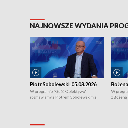
NAJNOWSZE WYDANIA PR
Piotr Sobolewski, 05.08.2026
Bożena
W programie "Gość Obiektywu"
W progra
rozmawiamy z Piotrem Sobolewskim z
z Bożeną
Towarzystwa Amickus o możliwościach
Białostoc
wsparcia osób dotkniętych przemocą i
samotnośc
działaniu Ośrodka Pomocy Osobom
wyciągać 
Pokrzywdzonym Przestępstwem.
ważne jes