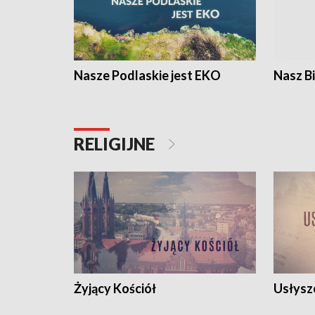
Nasze Podlaskie jest EKO
Nasz B
RELIGIJNE
Żyjący Kościół
Usłysz