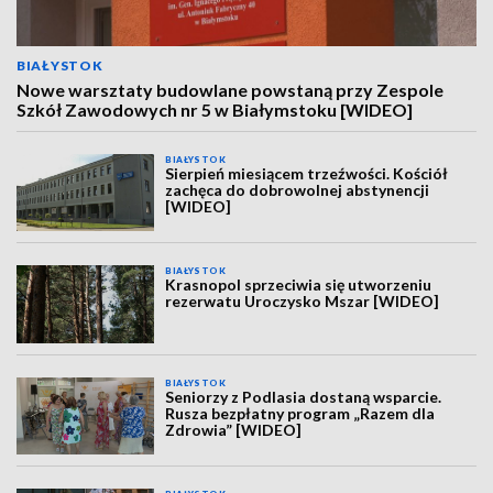
BIAŁYSTOK
Nowe warsztaty budowlane powstaną przy Zespole
Szkół Zawodowych nr 5 w Białymstoku [WIDEO]
BIAŁYSTOK
Sierpień miesiącem trzeźwości. Kościół
zachęca do dobrowolnej abstynencji
[WIDEO]
BIAŁYSTOK
Krasnopol sprzeciwia się utworzeniu
rezerwatu Uroczysko Mszar [WIDEO]
BIAŁYSTOK
Seniorzy z Podlasia dostaną wsparcie.
Rusza bezpłatny program „Razem dla
Zdrowia” [WIDEO]