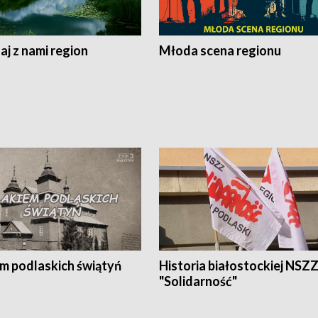
j z nami region
Młoda scena regionu
em podlaskich świątyń
Historia białostockiej NSZ
"Solidarność"