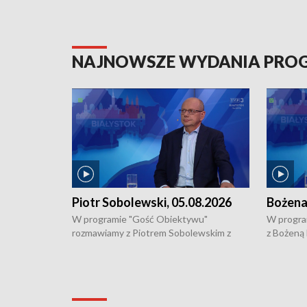
NAJNOWSZE WYDANIA PR
Piotr Sobolewski, 05.08.2026
Bożena
W programie "Gość Obiektywu"
W progra
rozmawiamy z Piotrem Sobolewskim z
z Bożeną
Towarzystwa Amickus o możliwościach
Białostoc
wsparcia osób dotkniętych przemocą i
samotnośc
działaniu Ośrodka Pomocy Osobom
wyciągać 
Pokrzywdzonym Przestępstwem.
ważne jes