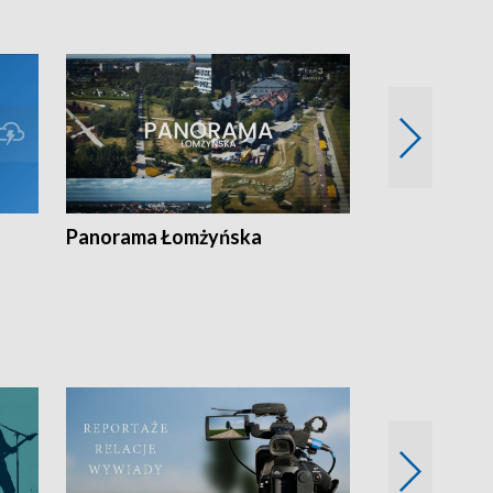
Panorama Łomżyńska
Przegląd suw