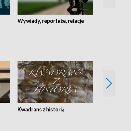
Wywiady, reportaże, relacje
Recepta na...
Z
Kwadrans z historią
Kartki z kal