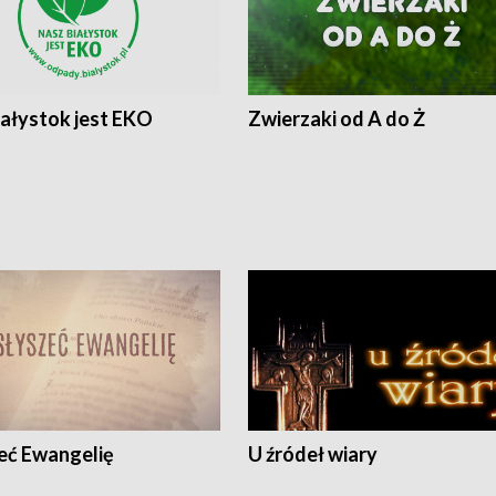
iałystok jest EKO
Zwierzaki od A do Ż
eć Ewangelię
U źródeł wiary