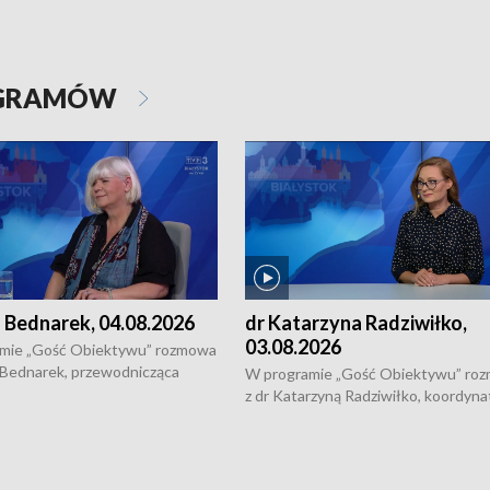
OGRAMÓW
 Bednarek, 04.08.2026
dr Katarzyna Radziwiłko,
03.08.2026
mie „Gość Obiektywu” rozmowa
 Bednarek, przewodnicząca
W programie „Gość Obiektywu” ro
kiej Rady Seniorów, o walce z
z dr Katarzyną Radziwiłko, koordyna
ią, pomysłach na to jak
projektu "Etnomozaika. Współczes
osoby starsze z domów i jak
dziedzictwo kulturowe wsi" o tym, j
t to by nie były same.
wygląda dzisiejsza kultura polskiej w