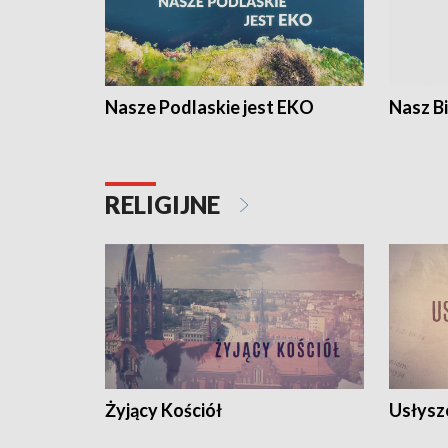
Nasze Podlaskie jest EKO
Nasz B
RELIGIJNE
Żyjący Kościół
Usłysz