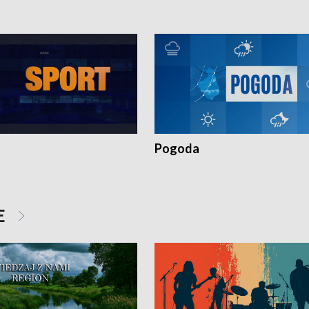
Pogoda
E