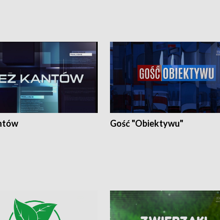
ntów
Gość "Obiektywu"