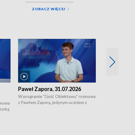
ZOBACZ WIĘCEJ
Paweł Zapora, 31.07.2026
Jacek Brzozo
W programie "Gość Obiektywu" rozmowa
W programie „G
z Pawłem Zaporą, jedynym uczniem z
z Jackiem Brzoz
zmowa
regionu, który wziął udział w
podlaskim o syst
torką
prestiżowym programie edukacyjnym dla
ostrzegania w w
ne
uczniów z całego świata organizowanym
ak
w USA przez Uniwersytet Yale.
si.