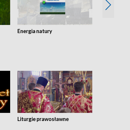
Energia natury
Ogród i nie t
Liturgie prawosławne