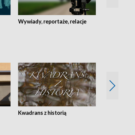
Wywiady, reportaże, relacje
Recepta na...
Z
Kwadrans z historią
Kartki z kal