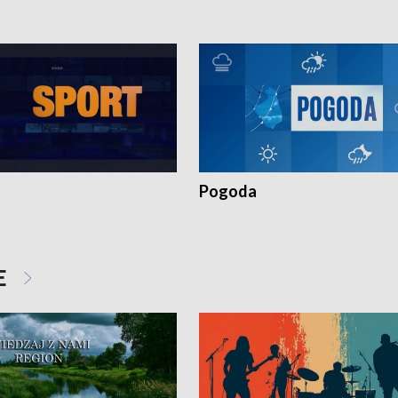
Pogoda
E