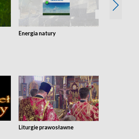
Energia natury
Ogród i nie t
Liturgie prawosławne