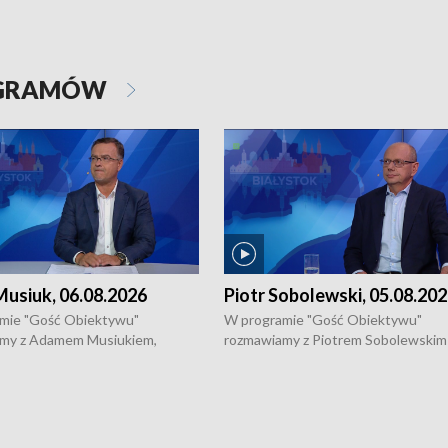
OGRAMÓW
usiuk, 06.08.2026
Piotr Sobolewski, 05.08.20
mie "Gość Obiektywu"
W programie "Gość Obiektywu"
my z Adamem Musiukiem,
rozmawiamy z Piotrem Sobolewskim
m wojewódzkim konserwatorem
Towarzystwa Amickus o możliwości
o kondycji zabytków w regionie
wsparcia osób dotkniętych przemocą
 wniosków na prace
działaniu Ośrodka Pomocy Osobom
torskie.
Pokrzywdzonym Przestępstwem.