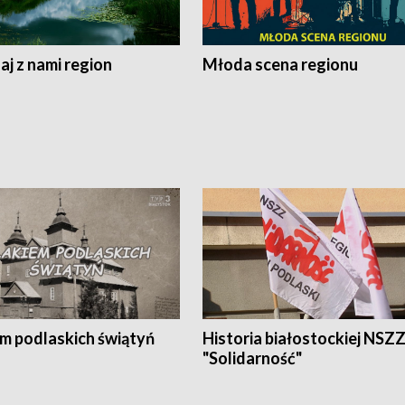
j z nami region
Młoda scena regionu
em podlaskich świątyń
Historia białostockiej NSZ
"Solidarność"