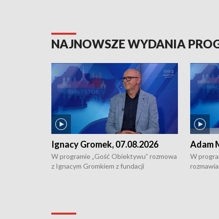
NAJNOWSZE WYDANIA PR
Ignacy Gromek, 07.08.2026
Adam M
W programie „Gość Obiektywu” rozmowa
W progra
z Ignacym Gromkiem z fundacji
rozmawia
"Przystanek Autyzm" o opiece dorosłych
podlaski
osób autystycznych oraz potrzebie
zabytków 
dziennej i całodobowej opieki.
i naborze
konserwa