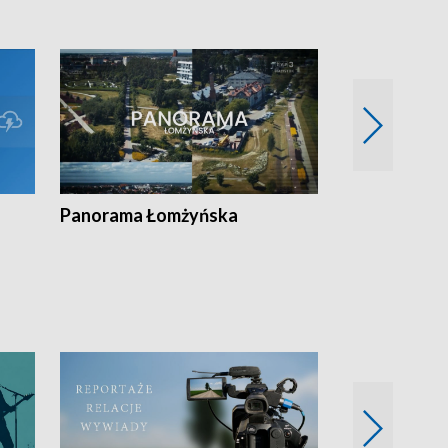
Panorama Łomżyńska
Przegląd suw