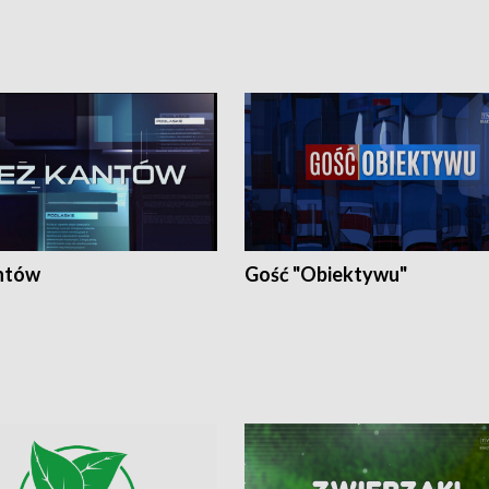
ntów
Gość "Obiektywu"