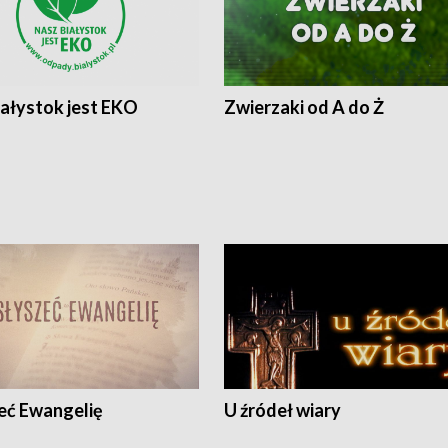
iałystok jest EKO
Zwierzaki od A do Ż
eć Ewangelię
U źródeł wiary