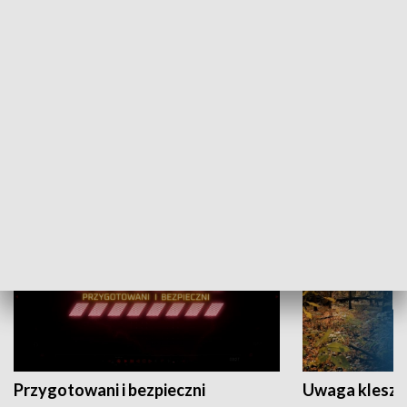
Grajmy Swoje
Białostocki Te
NAUKA I EDUKACJA
Przygotowani i bezpieczni
Uwaga kleszc