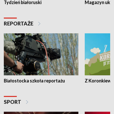
Tydzień białoruski
Magazyn ukra
REPORTAŻE
Białostocka szkoła reportażu
Z Koronkiewic
SPORT