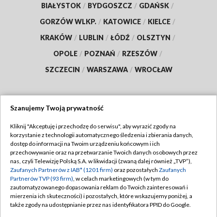
BIAŁYSTOK
/
BYDGOSZCZ
/
GDAŃSK
/
GORZÓW WLKP.
/
KATOWICE
/
KIELCE
/
KRAKÓW
/
LUBLIN
/
ŁÓDŹ
/
OLSZTYN
/
OPOLE
/
POZNAŃ
/
RZESZÓW
/
SZCZECIN
/
WARSZAWA
/
WROCŁAW
Szanujemy Twoją prywatność
Dołącz do nas:
Kliknij "Akceptuję i przechodzę do serwisu", aby wyrazić zgody na
korzystanie z technologii automatycznego śledzenia i zbierania danych,
TVP
dostęp do informacji na Twoim urządzeniu końcowym i ich
Abonament TVP
przechowywanie oraz na przetwarzanie Twoich danych osobowych przez
Regulamin TVP
nas, czyli Telewizję Polską S.A. w likwidacji (zwaną dalej również „TVP”),
Emisja w TVP
Polityka prywatności
Zaufanych Partnerów z IAB* (1201 firm)
oraz pozostałych
Zaufanych
Partnerów TVP (93 firm)
, w celach marketingowych (w tym do
Centrum informacji TVP
Moje zgody
zautomatyzowanego dopasowania reklam do Twoich zainteresowań i
mierzenia ich skuteczności) i pozostałych, które wskazujemy poniżej, a
Naziemna Telewizja Cyfrowa
Pomoc
także zgody na udostępnianie przez nas identyfikatora PPID do Google.
Sklep TVP