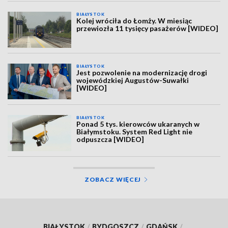
BIAŁYSTOK
Kolej wróciła do Łomży. W miesiąc
przewiozła 11 tysięcy pasażerów [WIDEO]
BIAŁYSTOK
Jest pozwolenie na modernizację drogi
wojewódzkiej Augustów-Suwałki
[WIDEO]
BIAŁYSTOK
Ponad 5 tys. kierowców ukaranych w
Białymstoku. System Red Light nie
odpuszcza [WIDEO]
ZOBACZ WIĘCEJ
BIAŁYSTOK
/
BYDGOSZCZ
/
GDAŃSK
/