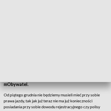
Brak prawa jazdy oznaczał do tej pory dla kierowcy mandat w wysokości
pięćdziesięciu złotych/fot. TVP3 Białystok
Jazda samochodem z telefonem, zamiast prawa
jazdy - już wkrótce będzie możliwa. Od 5 grudnia
prawa jazdy i innych dokumentów nie będziemy
musieli wozić ze sobą. Wystarczy aplikacja
mObywatel.
Od piątego grudnia nie będziemy musieli mieć przy sobie
prawa jazdy, tak jak już teraz nie ma już konieczności
posiadania przy sobie dowodu rejestracyjnego czy polisy