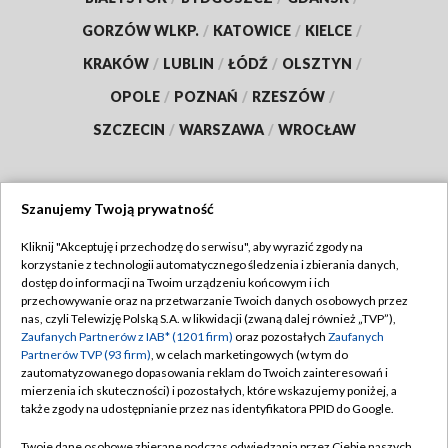
GORZÓW WLKP.
/
KATOWICE
/
KIELCE
/
KRAKÓW
/
LUBLIN
/
ŁÓDŹ
/
OLSZTYN
/
OPOLE
/
POZNAŃ
/
RZESZÓW
/
SZCZECIN
/
WARSZAWA
/
WROCŁAW
Szanujemy Twoją prywatność
Dołącz do nas:
Kliknij "Akceptuję i przechodzę do serwisu", aby wyrazić zgody na
korzystanie z technologii automatycznego śledzenia i zbierania danych,
TVP
dostęp do informacji na Twoim urządzeniu końcowym i ich
Abonament TVP
przechowywanie oraz na przetwarzanie Twoich danych osobowych przez
Regulamin TVP
nas, czyli Telewizję Polską S.A. w likwidacji (zwaną dalej również „TVP”),
Emisja w TVP
Polityka prywatności
Zaufanych Partnerów z IAB* (1201 firm)
oraz pozostałych
Zaufanych
Partnerów TVP (93 firm)
, w celach marketingowych (w tym do
Centrum informacji TVP
Moje zgody
zautomatyzowanego dopasowania reklam do Twoich zainteresowań i
mierzenia ich skuteczności) i pozostałych, które wskazujemy poniżej, a
Naziemna Telewizja Cyfrowa
Pomoc
także zgody na udostępnianie przez nas identyfikatora PPID do Google.
Sklep TVP
Biuro reklamy
Twoje dane osobowe zbierane podczas odwiedzania przez Ciebie naszych