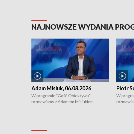
NAJNOWSZE WYDANIA PR
Adam Misiuk, 06.08.2026
Piotr S
W programie "Gość Obiektywu"
W progra
rozmawiamy z Adamem Misiukiem,
rozmawia
podlaskim wojewódzkim konserwatorem
Towarzys
zabytków o kondycji zabytków w regionie
wsparcia 
i naborze wniosków na prace
działani
konserwatorskie.
Pokrzywd