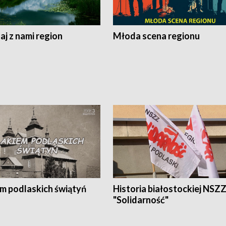
j z nami region
Młoda scena regionu
em podlaskich świątyń
Historia białostockiej NSZ
"Solidarność"