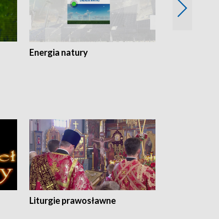
Energia natury
Ogród i nie t
Liturgie prawosławne