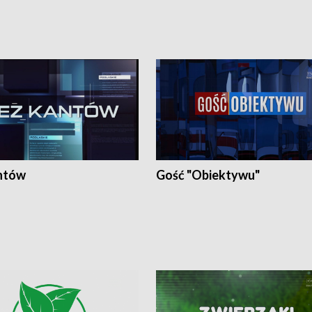
ntów
Gość "Obiektywu"