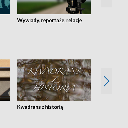
Wywiady, reportaże, relacje
Recepta na...
Z
Kwadrans z historią
Kartki z kal