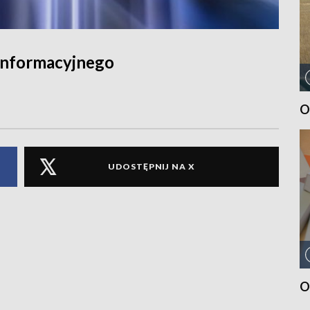
informacyjnego
O
UDOSTĘPNIJ NA X
O