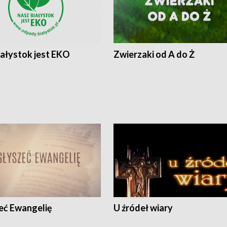
iałystok jest EKO
Zwierzaki od A do Ż
eć Ewangelię
U źródeł wiary