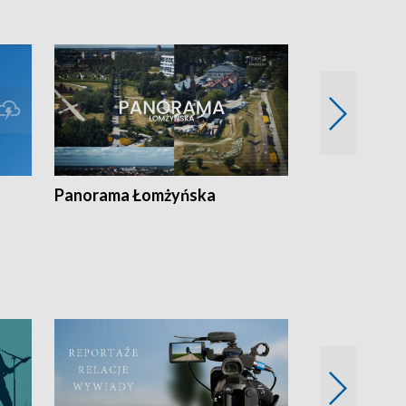
Panorama Łomżyńska
Przegląd suw