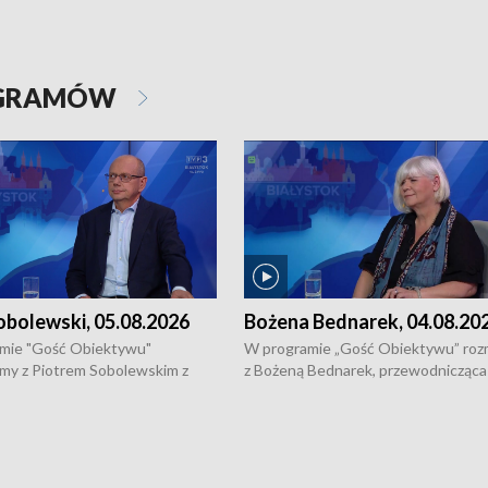
OGRAMÓW
obolewski, 05.08.2026
Bożena Bednarek, 04.08.20
mie "Gość Obiektywu"
W programie „Gość Obiektywu” ro
my z Piotrem Sobolewskim z
z Bożeną Bednarek, przewodnicząca
twa Amickus o możliwościach
Białostockiej Rady Seniorów, o walc
osób dotkniętych przemocą i
samotnością, pomysłach na to jak
u Ośrodka Pomocy Osobom
wyciągać osoby starsze z domów i j
zonym Przestępstwem.
ważne jest to by nie były same.