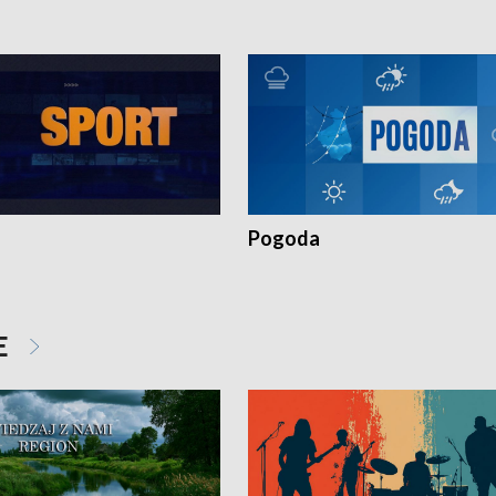
Pogoda
E