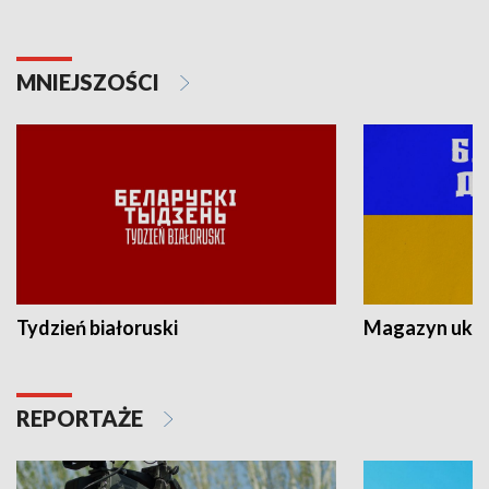
MNIEJSZOŚCI
Tydzień białoruski
Magazyn ukra
REPORTAŻE