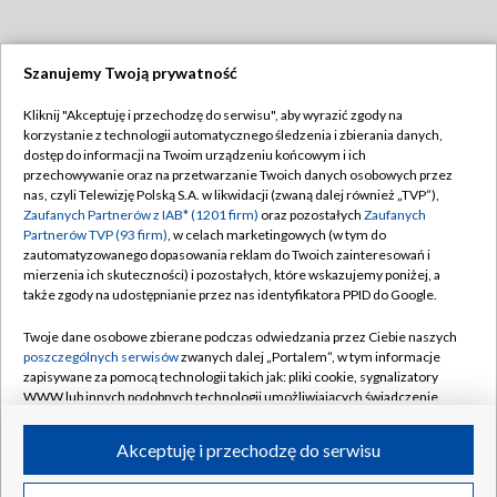
Szanujemy Twoją prywatność
Dołącz do nas:
Kliknij "Akceptuję i przechodzę do serwisu", aby wyrazić zgody na
korzystanie z technologii automatycznego śledzenia i zbierania danych,
TVP
dostęp do informacji na Twoim urządzeniu końcowym i ich
Abonament TVP
przechowywanie oraz na przetwarzanie Twoich danych osobowych przez
Regulamin TVP
nas, czyli Telewizję Polską S.A. w likwidacji (zwaną dalej również „TVP”),
Emisja w TVP
Polityka prywatności
Zaufanych Partnerów z IAB* (1201 firm)
oraz pozostałych
Zaufanych
Partnerów TVP (93 firm)
, w celach marketingowych (w tym do
Centrum informacji TVP
Moje zgody
zautomatyzowanego dopasowania reklam do Twoich zainteresowań i
mierzenia ich skuteczności) i pozostałych, które wskazujemy poniżej, a
Naziemna Telewizja Cyfrowa
Pomoc
także zgody na udostępnianie przez nas identyfikatora PPID do Google.
Sklep TVP
Biuro reklamy
Twoje dane osobowe zbierane podczas odwiedzania przez Ciebie naszych
Rada Programowa
Kontakt
poszczególnych serwisów
zwanych dalej „Portalem”, w tym informacje
zapisywane za pomocą technologii takich jak: pliki cookie, sygnalizatory
System NOS
WWW lub innych podobnych technologii umożliwiających świadczenie
dopasowanych i bezpiecznych usług, personalizację treści oraz reklam,
Informacje o nadawcy
Kanały
udostępnianie funkcji mediów społecznościowych oraz analizowanie
Akceptuję i przechodzę do serwisu
ruchu w Internecie.
Program dla prasy
©2026 Telewizja Polska S.A. w likwidacji
Biuro Reklamy