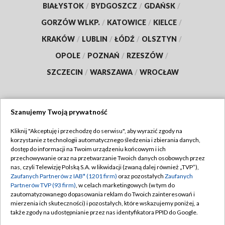
BIAŁYSTOK
/
BYDGOSZCZ
/
GDAŃSK
/
GORZÓW WLKP.
/
KATOWICE
/
KIELCE
/
KRAKÓW
/
LUBLIN
/
ŁÓDŹ
/
OLSZTYN
/
OPOLE
/
POZNAŃ
/
RZESZÓW
/
SZCZECIN
/
WARSZAWA
/
WROCŁAW
Szanujemy Twoją prywatność
Dołącz do nas:
Kliknij "Akceptuję i przechodzę do serwisu", aby wyrazić zgody na
korzystanie z technologii automatycznego śledzenia i zbierania danych,
TVP
dostęp do informacji na Twoim urządzeniu końcowym i ich
Abonament TVP
przechowywanie oraz na przetwarzanie Twoich danych osobowych przez
Regulamin TVP
nas, czyli Telewizję Polską S.A. w likwidacji (zwaną dalej również „TVP”),
Emisja w TVP
Polityka prywatności
Zaufanych Partnerów z IAB* (1201 firm)
oraz pozostałych
Zaufanych
Partnerów TVP (93 firm)
, w celach marketingowych (w tym do
Centrum informacji TVP
Moje zgody
zautomatyzowanego dopasowania reklam do Twoich zainteresowań i
mierzenia ich skuteczności) i pozostałych, które wskazujemy poniżej, a
Naziemna Telewizja Cyfrowa
Pomoc
także zgody na udostępnianie przez nas identyfikatora PPID do Google.
Sklep TVP