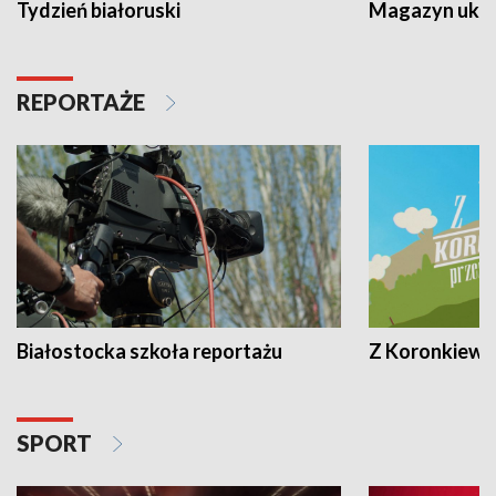
Tydzień białoruski
Magazyn ukra
REPORTAŻE
Białostocka szkoła reportażu
Z Koronkiewic
SPORT