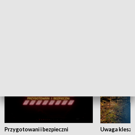
Grajmy Swoje
Białostocki Te
NAUKA I EDUKACJA
Przygotowani i bezpieczni
Uwaga kleszc