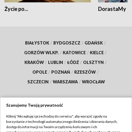
Życie po...
DorastaMy
BIAŁYSTOK
/
BYDGOSZCZ
/
GDAŃSK
/
GORZÓW WLKP.
/
KATOWICE
/
KIELCE
/
KRAKÓW
/
LUBLIN
/
ŁÓDŹ
/
OLSZTYN
/
OPOLE
/
POZNAŃ
/
RZESZÓW
/
SZCZECIN
/
WARSZAWA
/
WROCŁAW
Szanujemy Twoją prywatność
Dołącz do nas:
Kliknij "Akceptuję i przechodzę do serwisu", aby wyrazić zgody na
korzystanie z technologii automatycznego śledzenia i zbierania danych,
TVP
dostęp do informacji na Twoim urządzeniu końcowym i ich