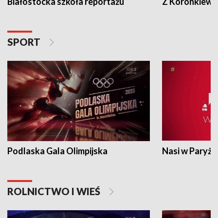
Białostocka szkoła reportażu
Z Koronkiewic
SPORT
Podlaska Gala Olimpijska
Nasi w Paryżu
ROLNICTWO I WIEŚ