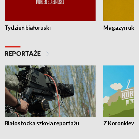
Tydzień białoruski
Magazyn ukra
REPORTAŻE
Białostocka szkoła reportażu
Z Koronkiewic