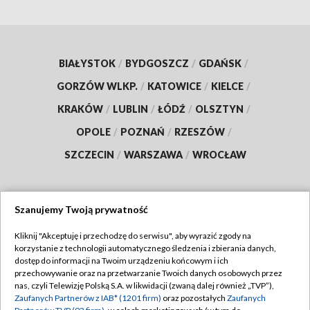
BIAŁYSTOK
/
BYDGOSZCZ
/
GDAŃSK
/
GORZÓW WLKP.
/
KATOWICE
/
KIELCE
/
KRAKÓW
/
LUBLIN
/
ŁÓDŹ
/
OLSZTYN
/
OPOLE
/
POZNAŃ
/
RZESZÓW
/
SZCZECIN
/
WARSZAWA
/
WROCŁAW
Szanujemy Twoją prywatność
Dołącz do nas:
Kliknij "Akceptuję i przechodzę do serwisu", aby wyrazić zgody na
korzystanie z technologii automatycznego śledzenia i zbierania danych,
TVP
dostęp do informacji na Twoim urządzeniu końcowym i ich
Abonament TVP
przechowywanie oraz na przetwarzanie Twoich danych osobowych przez
Regulamin TVP
nas, czyli Telewizję Polską S.A. w likwidacji (zwaną dalej również „TVP”),
Emisja w TVP
Polityka prywatności
Zaufanych Partnerów z IAB* (1201 firm)
oraz pozostałych
Zaufanych