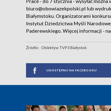
Prace - do 7 stycznia - wysyłać można 
biuro@obowiazekpolski.pl lub wydruko
Białymstoku. Organizatorami konkursu
Instytut Dziedzictwa Myśli Narodowe
Paderewskiego. Więcej informacji - na
Źródło:
Obiektyw TVP3 Białystok
UDOSTĘPNIJ NA FACEBOOKU