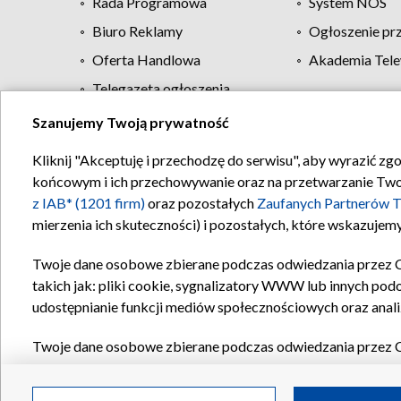
Rada Programowa
System NOS
Biuro Reklamy
Ogłoszenie pr
Oferta Handlowa
Akademia Tele
Telegazeta ogłoszenia
Szanujemy Twoją prywatność
Regulamin TVP
Kliknij "Akceptuję i przechodzę do serwisu", aby wyrazić zg
końcowym i ich przechowywanie oraz na przetwarzanie Twoich
z IAB* (1201 firm)
oraz pozostałych
Zaufanych Partnerów T
mierzenia ich skuteczności) i pozostałych, które wskazujemy
Twoje dane osobowe zbierane podczas odwiedzania przez 
takich jak: pliki cookie, sygnalizatory WWW lub innych pod
udostępnianie funkcji mediów społecznościowych oraz anali
Twoje dane osobowe zbierane podczas odwiedzania przez 
plików cookie, informacje o Twoich wyszukiwaniach w serwi
Partnerów TVP
dla realizacji następujących celów i funkc