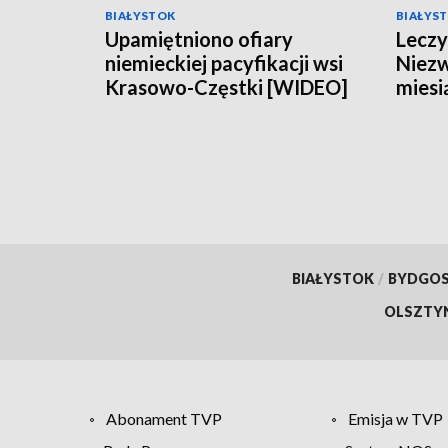
BIAŁYSTOK
BIAŁYS
Upamiętniono ofiary
Leczy
niemieckiej pacyfikacji wsi
Niezw
Krasowo-Częstki [WIDEO]
miesi
Brani
BIAŁYSTOK
/
BYDGO
OLSZTY
Abonament TVP
Emisja w TVP