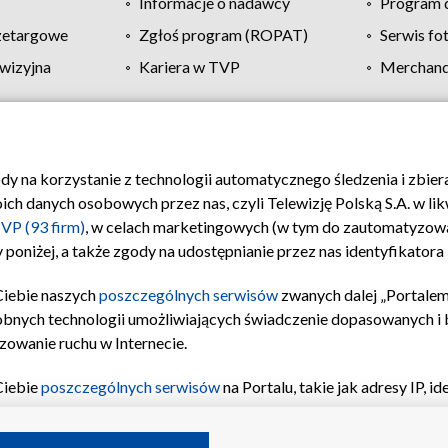
Informacje o nadawcy
Program d
zetargowe
Zgłoś program (ROPAT)
Serwis fo
wizyjna
Kariera w TVP
Merchandi
Polityka prywatności
Moje zgody
Pomoc
Biuro re
ody na korzystanie z technologii automatycznego śledzenia i zbie
 danych osobowych przez nas, czyli Telewizję Polską S.A. w likw
VP (93 firm)
, w celach marketingowych (w tym do zautomatyzow
 poniżej, a także zgody na udostępnianie przez nas identyfikator
Ciebie naszych
poszczególnych serwisów
zwanych dalej „Portalem
obnych technologii umożliwiających świadczenie dopasowanych i be
zowanie ruchu w Internecie.
Ciebie
poszczególnych serwisów
na Portalu, takie jak adresy IP, 
sach Portalu czy historia odwiedzin będą przetwarzane przez TV
ji: przechowywania informacji na urządzeniu lub dostęp do nich,
©2026 Telewizja Polska S.A. w likwidacji