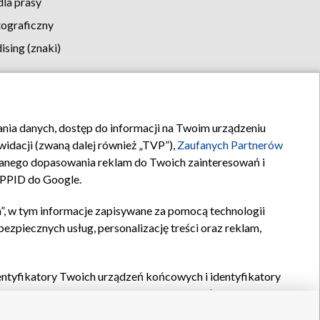
la prasy
tograficzny
sing (znaki)
klamy
Kontakt
rania danych, dostęp do informacji na Twoim urządzeniu
idacji (zwaną dalej również „TVP”),
Zaufanych Partnerów
anego dopasowania reklam do Twoich zainteresowań i
a PPID do Google.
”, w tym informacje zapisywane za pomocą technologii
zpiecznych usług, personalizację treści oraz reklam,
identyfikatory Twoich urządzeń końcowych i identyfikatory
P,
Zaufanych Partnerów z IAB
oraz pozostałych
Zaufanych
 wyboru podstawowych reklam, wyboru spersonalizowanych