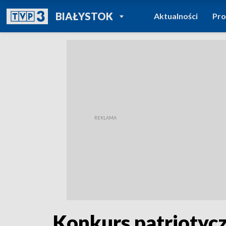
POWRÓT DO
BIAŁYSTOK
Aktualności
Pr
TVP REGIONY
Konkurs patriotyc