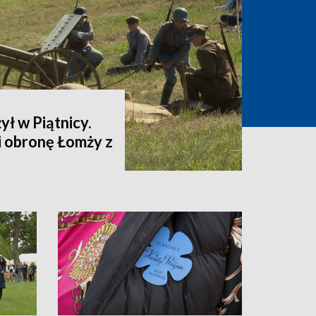
ył w Piątnicy.
i obronę Łomży z