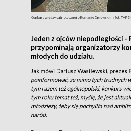
Konkurs wiedzy patriotycznej o Romanie Dmowskim / fot. TVP 3 
Jeden z ojców niepodległości 
przypominają organizatorzy ko
młodych do udziału.
Jak mówi Dariusz Wasilewski, prezes 
poinformować, że mimo tych trudnych wa
tym razem też ogólnopolski, konkurs w
tym roku temat też, myślę, że jest aktua
młodzieży, żeby się pochyliła nad amb
naród.