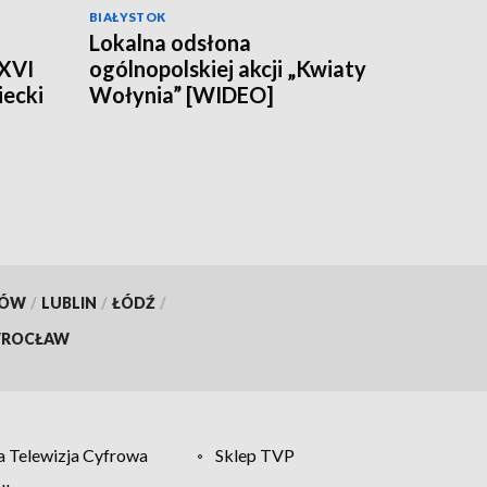
BIAŁYSTOK
Lokalna odsłona
 XVI
ogólnopolskiej akcji „Kwiaty
ecki
Wołynia” [WIDEO]
KÓW
/
LUBLIN
/
ŁÓDŹ
/
ROCŁAW
 Telewizja Cyfrowa
Sklep TVP