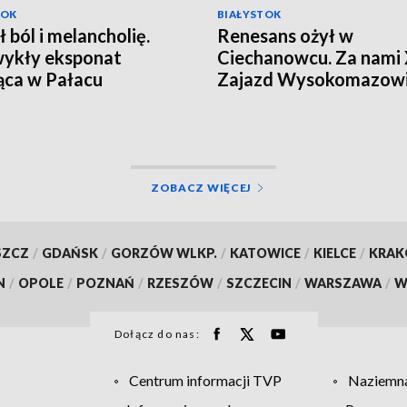
TOK
BIAŁYSTOK
ł ból i melancholię.
Renesans ożył w
ykły eksponat
Ciechanowcu. Za nami
ąca w Pałacu
Zajazd Wysokomazowi
ckich [WIDEO]
[WIDEO]
ZOBACZ WIĘCEJ
SZCZ
/
GDAŃSK
/
GORZÓW WLKP.
/
KATOWICE
/
KIELCE
/
KRA
N
/
OPOLE
/
POZNAŃ
/
RZESZÓW
/
SZCZECIN
/
WARSZAWA
/
W
Dołącz do nas:
Centrum informacji TVP
Naziemna