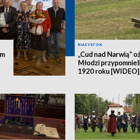
BIAŁYSTOK
em
„Cud nad Narwią” oż
Młodzi przypomniel
1920 roku [WIDEO]