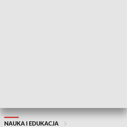
Żyjący Kościół
Usłyszeć Ewa
KULTURA I SZTUKA
Grajmy Swoje
Białostocki Te
NAUKA I EDUKACJA