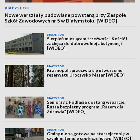
BIAŁYSTOK
Nowe warsztaty budowlane powstaną przy Zespole
Szkół Zawodowych nr 5 w Białymstoku [WIDEO]
BIAŁYSTOK
Sierpień miesiącem trzeźwości. Kościół
zachęca do dobrowolnej abstynencji
[WIDEO]
BIAŁYSTOK
Krasnopol sprzeciwia się utworzeniu
rezerwatu Uroczysko Mszar [WIDEO]
BIAŁYSTOK
Seniorzy z Podlasia dostaną wsparcie.
Rusza bezpłatny program „Razem dla
Zdrowia” [WIDEO]
BIAŁYSTOK
Gminy nie są gotowe na starzejące się w
szybkim tempie społeczeństwo [WIDEO]