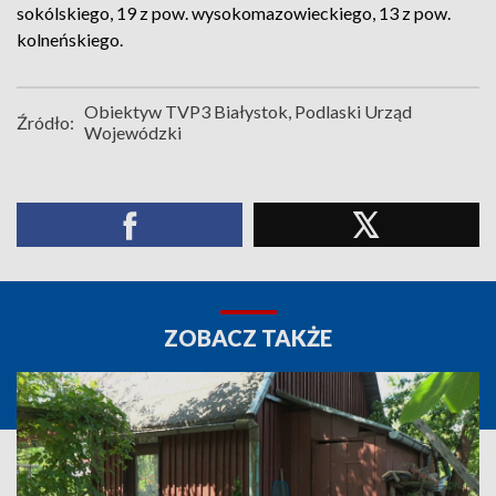
sokólskiego, 19 z pow. wysokomazowieckiego, 13 z pow.
kolneńskiego.
Obiektyw TVP3 Białystok, Podlaski Urząd
Źródło:
Wojewódzki
ZOBACZ TAKŻE