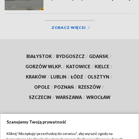
ZOBACZ WIĘCEJ
BIAŁYSTOK
/
BYDGOSZCZ
/
GDAŃSK
/
GORZÓW WLKP.
/
KATOWICE
/
KIELCE
/
KRAKÓW
/
LUBLIN
/
ŁÓDŹ
/
OLSZTYN
/
OPOLE
/
POZNAŃ
/
RZESZÓW
/
SZCZECIN
/
WARSZAWA
/
WROCŁAW
Szanujemy Twoją prywatność
Dołącz do nas:
Kliknij "Akceptuję i przechodzę do serwisu", aby wyrazić zgody na