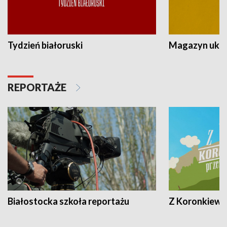
Tydzień białoruski
Magazyn ukra
REPORTAŻE
Białostocka szkoła reportażu
Z Koronkiewic