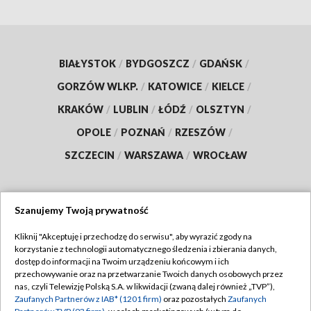
BIAŁYSTOK
/
BYDGOSZCZ
/
GDAŃSK
/
GORZÓW WLKP.
/
KATOWICE
/
KIELCE
/
KRAKÓW
/
LUBLIN
/
ŁÓDŹ
/
OLSZTYN
/
OPOLE
/
POZNAŃ
/
RZESZÓW
/
SZCZECIN
/
WARSZAWA
/
WROCŁAW
Szanujemy Twoją prywatność
Dołącz do nas:
Kliknij "Akceptuję i przechodzę do serwisu", aby wyrazić zgody na
korzystanie z technologii automatycznego śledzenia i zbierania danych,
TVP
dostęp do informacji na Twoim urządzeniu końcowym i ich
Abonament TVP
przechowywanie oraz na przetwarzanie Twoich danych osobowych przez
Regulamin TVP
nas, czyli Telewizję Polską S.A. w likwidacji (zwaną dalej również „TVP”),
Emisja w TVP
Polityka prywatności
Zaufanych Partnerów z IAB* (1201 firm)
oraz pozostałych
Zaufanych