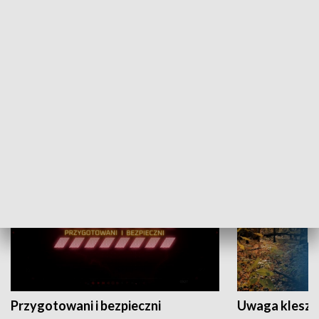
Grajmy Swoje
Białostocki Te
NAUKA I EDUKACJA
Przygotowani i bezpieczni
Uwaga kleszc