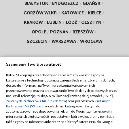
BIAŁYSTOK
/
BYDGOSZCZ
/
GDAŃSK
/
GORZÓW WLKP.
/
KATOWICE
/
KIELCE
/
KRAKÓW
/
LUBLIN
/
ŁÓDŹ
/
OLSZTYN
/
OPOLE
/
POZNAŃ
/
RZESZÓW
/
SZCZECIN
/
WARSZAWA
/
WROCŁAW
Szanujemy Twoją prywatność
Dołącz do nas:
Kliknij "Akceptuję i przechodzę do serwisu", aby wyrazić zgody na
korzystanie z technologii automatycznego śledzenia i zbierania danych,
TVP
dostęp do informacji na Twoim urządzeniu końcowym i ich
Abonament TVP
przechowywanie oraz na przetwarzanie Twoich danych osobowych przez
Regulamin TVP
nas, czyli Telewizję Polską S.A. w likwidacji (zwaną dalej również „TVP”),
Emisja w TVP
Polityka prywatności
Zaufanych Partnerów z IAB* (1201 firm)
oraz pozostałych
Zaufanych
Partnerów TVP (93 firm)
, w celach marketingowych (w tym do
Centrum informacji TVP
Moje zgody
zautomatyzowanego dopasowania reklam do Twoich zainteresowań i
mierzenia ich skuteczności) i pozostałych, które wskazujemy poniżej, a
Naziemna Telewizja Cyfrowa
Pomoc
także zgody na udostępnianie przez nas identyfikatora PPID do Google.
Sklep TVP