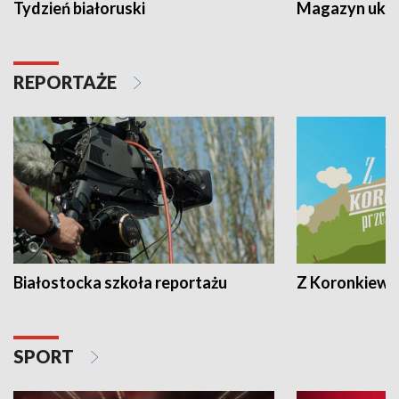
Tydzień białoruski
Magazyn ukra
REPORTAŻE
Białostocka szkoła reportażu
Z Koronkiewic
SPORT