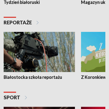
Tydzień białoruski
Magazyn ukra
REPORTAŻE
Białostocka szkoła reportażu
Z Koronkiewic
SPORT