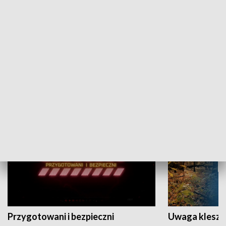
Grajmy Swoje
Białostocki Te
NAUKA I EDUKACJA
Przygotowani i bezpieczni
Uwaga kleszc