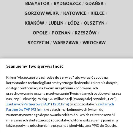
BIAŁYSTOK
/
BYDGOSZCZ
/
GDAŃSK
/
GORZÓW WLKP.
/
KATOWICE
/
KIELCE
/
KRAKÓW
/
LUBLIN
/
ŁÓDŹ
/
OLSZTYN
/
OPOLE
/
POZNAŃ
/
RZESZÓW
/
SZCZECIN
/
WARSZAWA
/
WROCŁAW
Szanujemy Twoją prywatność
Dołącz do nas:
Kliknij "Akceptuję i przechodzę do serwisu", aby wyrazić zgody na
korzystanie z technologii automatycznego śledzenia i zbierania danych,
TVP
dostęp do informacji na Twoim urządzeniu końcowym i ich
Abonament TVP
przechowywanie oraz na przetwarzanie Twoich danych osobowych przez
Regulamin TVP
nas, czyli Telewizję Polską S.A. w likwidacji (zwaną dalej również „TVP”),
Emisja w TVP
Polityka prywatności
Zaufanych Partnerów z IAB* (1201 firm)
oraz pozostałych
Zaufanych
Partnerów TVP (93 firm)
, w celach marketingowych (w tym do
Centrum informacji TVP
Moje zgody
zautomatyzowanego dopasowania reklam do Twoich zainteresowań i
mierzenia ich skuteczności) i pozostałych, które wskazujemy poniżej, a
Naziemna Telewizja Cyfrowa
Pomoc
także zgody na udostępnianie przez nas identyfikatora PPID do Google.
Sklep TVP