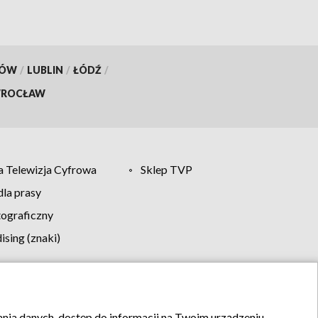
KÓW
/
LUBLIN
/
ŁÓDŹ
/
ROCŁAW
 Telewizja Cyfrowa
Sklep TVP
la prasy
tograficzny
sing (znaki)
klamy
Kontakt
rania danych, dostęp do informacji na Twoim urządzeniu