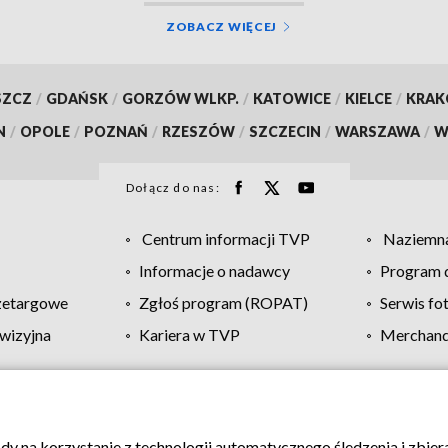
ZOBACZ WIĘCEJ
SZCZ
/
GDAŃSK
/
GORZÓW WLKP.
/
KATOWICE
/
KIELCE
/
KRA
N
/
OPOLE
/
POZNAŃ
/
RZESZÓW
/
SZCZECIN
/
WARSZAWA
/
W
Dołącz do nas:
Centrum informacji TVP
Naziemna
Informacje o nadawcy
Program d
zetargowe
Zgłoś program (ROPAT)
Serwis fo
wizyjna
Kariera w TVP
Merchandi
Polityka prywatności
Moje zgody
Pomoc
Biuro re
ody na korzystanie z technologii automatycznego śledzenia i zbie