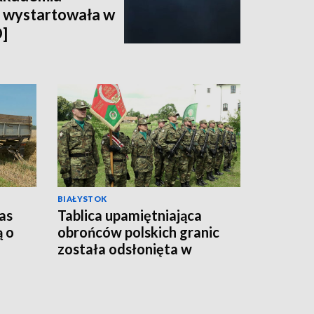
 wystartowała w
]
BIAŁYSTOK
as
Tablica upamiętniająca
ą o
obrońców polskich granic
została odsłonięta w
Sejnach [WIDEO]