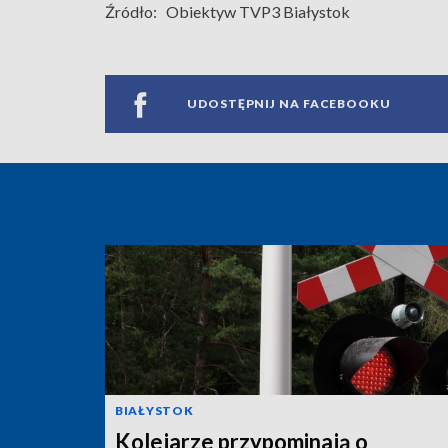
Źródło:
Obiektyw TVP3 Białystok
UDOSTĘPNIJ NA FACEBOOKU
BIAŁYSTOK
Kolejarze przypominają o