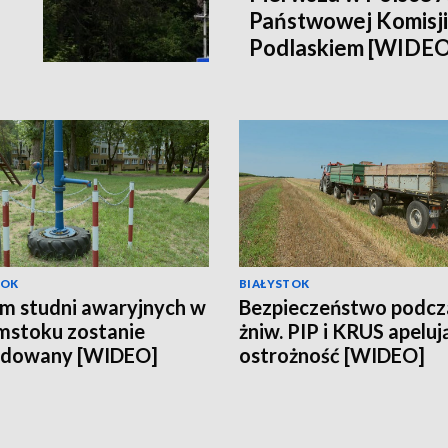
Państwowej Komisji
Podlaskiem [WIDEO
TOK
BIAŁYSTOK
m studni awaryjnych w
Bezpieczeństwo podcz
mstoku zostanie
żniw. PIP i KRUS apeluj
udowany [WIDEO]
ostrożność [WIDEO]