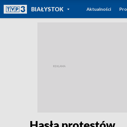
POWRÓT DO
BIAŁYSTOK
Aktualności
Pr
TVP REGIONY
Hasła protestów