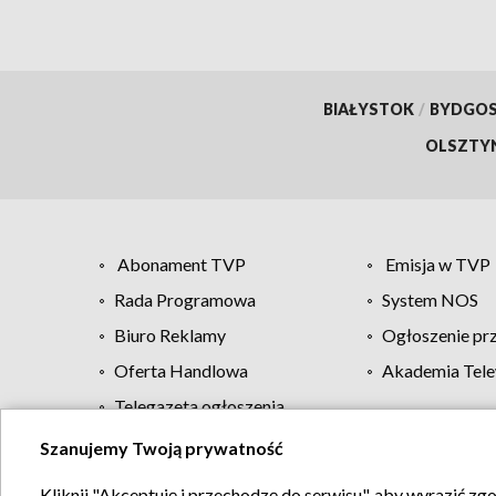
BIAŁYSTOK
/
BYDGO
OLSZTY
Abonament TVP
Emisja w TVP
Rada Programowa
System NOS
Biuro Reklamy
Ogłoszenie pr
Oferta Handlowa
Akademia Tele
Telegazeta ogłoszenia
Szanujemy Twoją prywatność
Regulamin TVP
Kliknij "Akceptuję i przechodzę do serwisu", aby wyrazić zg