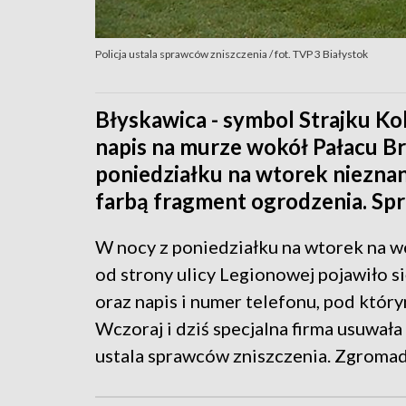
Policja ustala sprawców zniszczenia / fot. TVP 3 Białystok
Błyskawica - symbol Strajku Ko
napis na murze wokół Pałacu B
poniedziałku na wtorek niezna
farbą fragment ogrodzenia. Spr
W nocy z poniedziałku na wtorek na 
od strony ulicy Legionowej pojawiło 
oraz napis i numer telefonu, pod któ
Wczoraj i dziś specjalna firma usuwała
ustala sprawców zniszczenia. Zgromadz