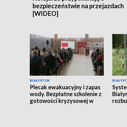
bezpieczeństwie na przejazdach
[WIDEO]
BIAŁYSTOK
BIAŁYS
Plecak ewakuacyjny i zapas
Syste
wody. Bezpłatne szkolenie z
Biały
gotowości kryzysowej w
rozb
Mońkach [WIDEO]