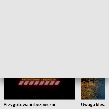
Grajmy Swoje
Białostocki Te
NAUKA I EDUKACJA
Przygotowani i bezpieczni
Uwaga kleszc