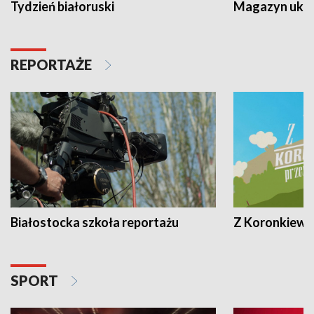
Tydzień białoruski
Magazyn ukra
REPORTAŻE
Białostocka szkoła reportażu
Z Koronkiewic
SPORT