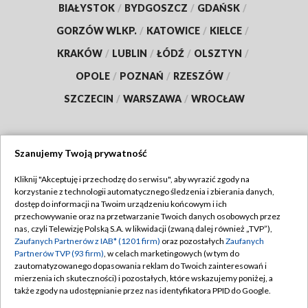
BIAŁYSTOK
/
BYDGOSZCZ
/
GDAŃSK
/
GORZÓW WLKP.
/
KATOWICE
/
KIELCE
/
KRAKÓW
/
LUBLIN
/
ŁÓDŹ
/
OLSZTYN
/
OPOLE
/
POZNAŃ
/
RZESZÓW
/
SZCZECIN
/
WARSZAWA
/
WROCŁAW
Szanujemy Twoją prywatność
Dołącz do nas:
Kliknij "Akceptuję i przechodzę do serwisu", aby wyrazić zgody na
korzystanie z technologii automatycznego śledzenia i zbierania danych,
TVP
dostęp do informacji na Twoim urządzeniu końcowym i ich
Abonament TVP
przechowywanie oraz na przetwarzanie Twoich danych osobowych przez
Regulamin TVP
nas, czyli Telewizję Polską S.A. w likwidacji (zwaną dalej również „TVP”),
Emisja w TVP
Polityka prywatności
Zaufanych Partnerów z IAB* (1201 firm)
oraz pozostałych
Zaufanych
Partnerów TVP (93 firm)
, w celach marketingowych (w tym do
Centrum informacji TVP
Moje zgody
zautomatyzowanego dopasowania reklam do Twoich zainteresowań i
mierzenia ich skuteczności) i pozostałych, które wskazujemy poniżej, a
Naziemna Telewizja Cyfrowa
Pomoc
także zgody na udostępnianie przez nas identyfikatora PPID do Google.
Sklep TVP