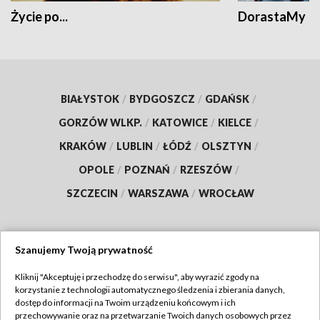
Życie po...
DorastaMy
BIAŁYSTOK
/
BYDGOSZCZ
/
GDAŃSK
/
GORZÓW WLKP.
/
KATOWICE
/
KIELCE
/
KRAKÓW
/
LUBLIN
/
ŁÓDŹ
/
OLSZTYN
/
OPOLE
/
POZNAŃ
/
RZESZÓW
/
SZCZECIN
/
WARSZAWA
/
WROCŁAW
Szanujemy Twoją prywatność
Dołącz do nas:
Kliknij "Akceptuję i przechodzę do serwisu", aby wyrazić zgody na
korzystanie z technologii automatycznego śledzenia i zbierania danych,
TVP
dostęp do informacji na Twoim urządzeniu końcowym i ich
Abonament TVP
przechowywanie oraz na przetwarzanie Twoich danych osobowych przez
Regulamin TVP