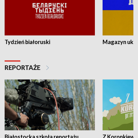
Tydzień białoruski
Magazyn ukra
REPORTAŻE
Białostocka szkoła reportażu
Z Koronkiewic