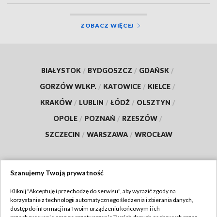
ZOBACZ WIĘCEJ
BIAŁYSTOK
/
BYDGOSZCZ
/
GDAŃSK
/
GORZÓW WLKP.
/
KATOWICE
/
KIELCE
/
KRAKÓW
/
LUBLIN
/
ŁÓDŹ
/
OLSZTYN
/
OPOLE
/
POZNAŃ
/
RZESZÓW
/
SZCZECIN
/
WARSZAWA
/
WROCŁAW
Szanujemy Twoją prywatność
Dołącz do nas:
Kliknij "Akceptuję i przechodzę do serwisu", aby wyrazić zgody na
korzystanie z technologii automatycznego śledzenia i zbierania danych,
TVP
dostęp do informacji na Twoim urządzeniu końcowym i ich