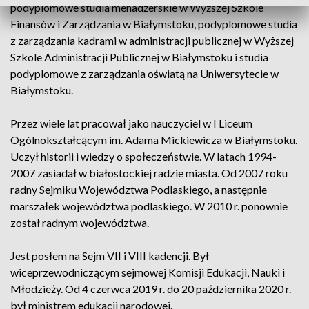
podyplomowe studia menadżerskie w Wyższej Szkole
Finansów i Zarządzania w Białymstoku, podyplomowe studia
z zarządzania kadrami w administracji publicznej w Wyższej
Szkole Administracji Publicznej w Białymstoku i studia
podyplomowe z zarządzania oświatą na Uniwersytecie w
Białymstoku.
Przez wiele lat pracował jako nauczyciel w I Liceum
Ogólnokształcącym im. Adama Mickiewicza w Białymstoku.
Uczył historii i wiedzy o społeczeństwie. W latach 1994-
2007 zasiadał w białostockiej radzie miasta. Od 2007 roku
radny Sejmiku Województwa Podlaskiego, a następnie
marszałek województwa podlaskiego. W 2010 r. ponownie
został radnym województwa.
Jest posłem na Sejm VII i VIII kadencji. Był
wiceprzewodniczącym sejmowej Komisji Edukacji, Nauki i
Młodzieży. Od 4 czerwca 2019 r. do 20 października 2020 r.
był ministrem edukacji narodowej.