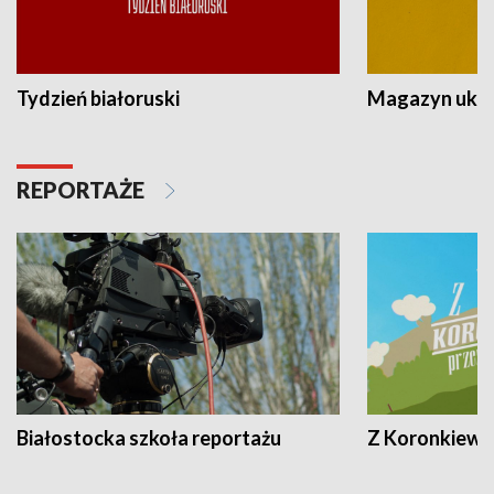
Tydzień białoruski
Magazyn ukra
REPORTAŻE
Białostocka szkoła reportażu
Z Koronkiewic