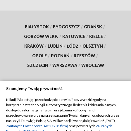
BIAŁYSTOK
/
BYDGOSZCZ
/
GDAŃSK
/
GORZÓW WLKP.
/
KATOWICE
/
KIELCE
/
KRAKÓW
/
LUBLIN
/
ŁÓDŹ
/
OLSZTYN
/
OPOLE
/
POZNAŃ
/
RZESZÓW
/
SZCZECIN
/
WARSZAWA
/
WROCŁAW
Szanujemy Twoją prywatność
Dołącz do nas:
Kliknij "Akceptuję i przechodzę do serwisu", aby wyrazić zgody na
korzystanie z technologii automatycznego śledzenia i zbierania danych,
TVP
dostęp do informacji na Twoim urządzeniu końcowym i ich
Abonament TVP
przechowywanie oraz na przetwarzanie Twoich danych osobowych przez
Regulamin TVP
nas, czyli Telewizję Polską S.A. w likwidacji (zwaną dalej również „TVP”),
Emisja w TVP
Polityka prywatności
Zaufanych Partnerów z IAB* (1201 firm)
oraz pozostałych
Zaufanych