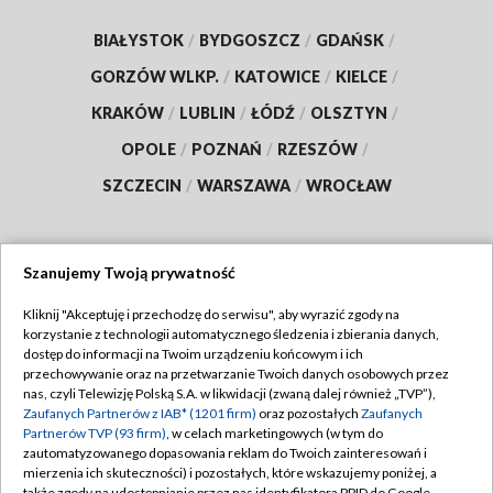
BIAŁYSTOK
/
BYDGOSZCZ
/
GDAŃSK
/
GORZÓW WLKP.
/
KATOWICE
/
KIELCE
/
KRAKÓW
/
LUBLIN
/
ŁÓDŹ
/
OLSZTYN
/
OPOLE
/
POZNAŃ
/
RZESZÓW
/
SZCZECIN
/
WARSZAWA
/
WROCŁAW
Szanujemy Twoją prywatność
Dołącz do nas:
Kliknij "Akceptuję i przechodzę do serwisu", aby wyrazić zgody na
korzystanie z technologii automatycznego śledzenia i zbierania danych,
TVP
dostęp do informacji na Twoim urządzeniu końcowym i ich
Abonament TVP
przechowywanie oraz na przetwarzanie Twoich danych osobowych przez
Regulamin TVP
nas, czyli Telewizję Polską S.A. w likwidacji (zwaną dalej również „TVP”),
Emisja w TVP
Polityka prywatności
Zaufanych Partnerów z IAB* (1201 firm)
oraz pozostałych
Zaufanych
Partnerów TVP (93 firm)
, w celach marketingowych (w tym do
Centrum informacji TVP
Moje zgody
zautomatyzowanego dopasowania reklam do Twoich zainteresowań i
mierzenia ich skuteczności) i pozostałych, które wskazujemy poniżej, a
Naziemna Telewizja Cyfrowa
Pomoc
także zgody na udostępnianie przez nas identyfikatora PPID do Google.