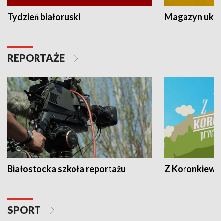
Tydzień białoruski
Magazyn ukra
REPORTAŻE
Białostocka szkoła reportażu
Z Koronkiewic
SPORT