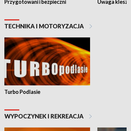
Przygotowani i bezpieczni
Uwaga kleszc
TECHNIKA I MOTORYZACJA
Turbo Podlasie
WYPOCZYNEK I REKREACJA