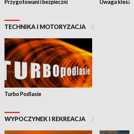
Przygotowani i bezpieczni
Uwaga kleszc
TECHNIKA I MOTORYZACJA
Turbo Podlasie
WYPOCZYNEK I REKREACJA