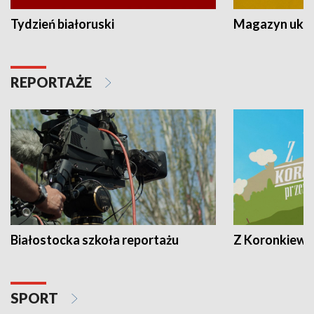
Tydzień białoruski
Magazyn ukra
REPORTAŻE
Białostocka szkoła reportażu
Z Koronkiewic
SPORT