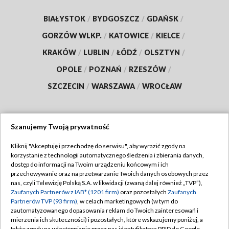
BIAŁYSTOK
/
BYDGOSZCZ
/
GDAŃSK
/
GORZÓW WLKP.
/
KATOWICE
/
KIELCE
/
KRAKÓW
/
LUBLIN
/
ŁÓDŹ
/
OLSZTYN
/
OPOLE
/
POZNAŃ
/
RZESZÓW
/
SZCZECIN
/
WARSZAWA
/
WROCŁAW
Szanujemy Twoją prywatność
Dołącz do nas:
Kliknij "Akceptuję i przechodzę do serwisu", aby wyrazić zgody na
korzystanie z technologii automatycznego śledzenia i zbierania danych,
TVP
dostęp do informacji na Twoim urządzeniu końcowym i ich
Abonament TVP
przechowywanie oraz na przetwarzanie Twoich danych osobowych przez
Regulamin TVP
nas, czyli Telewizję Polską S.A. w likwidacji (zwaną dalej również „TVP”),
Emisja w TVP
Polityka prywatności
Zaufanych Partnerów z IAB* (1201 firm)
oraz pozostałych
Zaufanych
Partnerów TVP (93 firm)
, w celach marketingowych (w tym do
Centrum informacji TVP
Moje zgody
zautomatyzowanego dopasowania reklam do Twoich zainteresowań i
mierzenia ich skuteczności) i pozostałych, które wskazujemy poniżej, a
Naziemna Telewizja Cyfrowa
Pomoc
także zgody na udostępnianie przez nas identyfikatora PPID do Google.