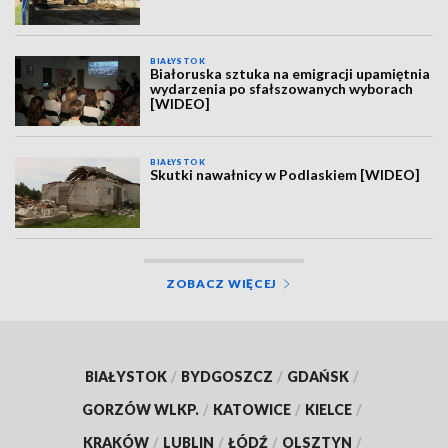
BIAŁYSTOK
Białoruska sztuka na emigracji upamiętnia
wydarzenia po sfałszowanych wyborach
[WIDEO]
BIAŁYSTOK
Skutki nawałnicy w Podlaskiem [WIDEO]
ZOBACZ WIĘCEJ
BIAŁYSTOK
/
BYDGOSZCZ
/
GDAŃSK
/
GORZÓW WLKP.
/
KATOWICE
/
KIELCE
/
KRAKÓW
/
LUBLIN
/
ŁÓDŹ
/
OLSZTYN
/