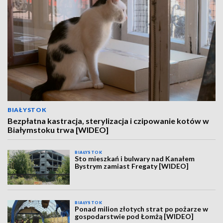
BIAŁYSTOK
Bezpłatna kastracja, sterylizacja i czipowanie kotów w
Białymstoku trwa [WIDEO]
BIAŁYSTOK
Sto mieszkań i bulwary nad Kanałem
Bystrym zamiast Fregaty [WIDEO]
BIAŁYSTOK
Ponad milion złotych strat po pożarze w
gospodarstwie pod Łomżą [WIDEO]