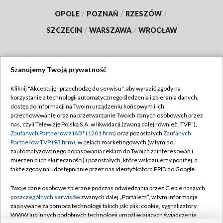
OPOLE
/
POZNAŃ
/
RZESZÓW
/
SZCZECIN
/
WARSZAWA
/
WROCŁAW
Szanujemy Twoją prywatność
Dołącz do nas:
Kliknij "Akceptuję i przechodzę do serwisu", aby wyrazić zgody na
korzystanie z technologii automatycznego śledzenia i zbierania danych,
TVP
dostęp do informacji na Twoim urządzeniu końcowym i ich
Abonament TVP
przechowywanie oraz na przetwarzanie Twoich danych osobowych przez
Regulamin TVP
nas, czyli Telewizję Polską S.A. w likwidacji (zwaną dalej również „TVP”),
Emisja w TVP
Polityka prywatności
Zaufanych Partnerów z IAB* (1201 firm)
oraz pozostałych
Zaufanych
Partnerów TVP (93 firm)
, w celach marketingowych (w tym do
Centrum informacji TVP
Moje zgody
zautomatyzowanego dopasowania reklam do Twoich zainteresowań i
mierzenia ich skuteczności) i pozostałych, które wskazujemy poniżej, a
Naziemna Telewizja Cyfrowa
Pomoc
także zgody na udostępnianie przez nas identyfikatora PPID do Google.
Sklep TVP
Biuro reklamy
Twoje dane osobowe zbierane podczas odwiedzania przez Ciebie naszych
Rada Programowa
Kontakt
poszczególnych serwisów
zwanych dalej „Portalem”, w tym informacje
zapisywane za pomocą technologii takich jak: pliki cookie, sygnalizatory
System NOS
WWW lub innych podobnych technologii umożliwiających świadczenie