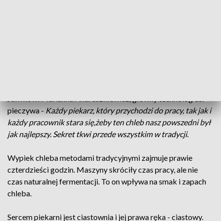
Artur Gaweł - dyrektor Podlaskiego Muzeum Kultury
Ludowej -
Ten duży szacunek wynikał też z tego, że nie można
było tak łatwo tego chleba pozyskać i trzeba było włożyć
sporo wysiłku, żeby ten chleb spożyć.
Pracowało się na to
cały rok począwszy od posiania zboża.
Dziś wypiek chleba jest nieco łatwiejszy niż dawniej, ale
wciąż wymaga dużego nakładu pracy i serca całego zespołu.
Jak mówi Marianna Andruszkiewicz, główny technolog ds.
pieczywa -
Każdy piekarz, który przychodzi do pracy, tak jak i
każdy pracownik stara się,żeby ten chleb nasz powszedni był
jak najlepszy. Sekret tkwi przede wszystkim w tradycji.
Wypiek chleba metodami tradycyjnymi zajmuje prawie
czterdzieści godzin. Maszyny skróciły czas pracy, ale nie
czas naturalnej fermentacji. To on wpływa na smak i zapach
chleba.
Sercem piekarni jest ciastownia i jej prawa ręka - ciastowy.