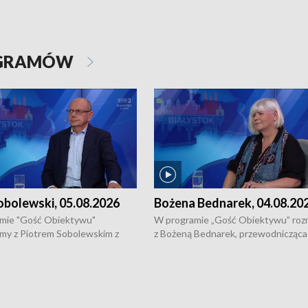
OGRAMÓW
obolewski, 05.08.2026
Bożena Bednarek, 04.08.20
mie "Gość Obiektywu"
W programie „Gość Obiektywu” ro
my z Piotrem Sobolewskim z
z Bożeną Bednarek, przewodnicząca
twa Amickus o możliwościach
Białostockiej Rady Seniorów, o walc
osób dotkniętych przemocą i
samotnością, pomysłach na to jak
u Ośrodka Pomocy Osobom
wyciągać osoby starsze z domów i j
zonym Przestępstwem.
ważne jest to by nie były same.