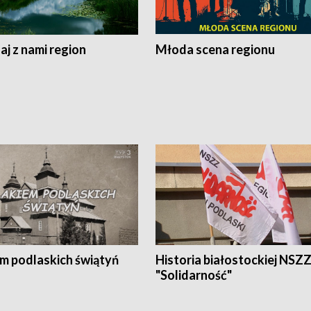
j z nami region
Młoda scena regionu
em podlaskich świątyń
Historia białostockiej NSZ
"Solidarność"