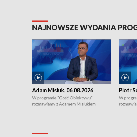
NAJNOWSZE WYDANIA PR
Adam Misiuk, 06.08.2026
Piotr S
W programie "Gość Obiektywu"
W progra
rozmawiamy z Adamem Misiukiem,
rozmawia
podlaskim wojewódzkim konserwatorem
Towarzys
zabytków o kondycji zabytków w regionie
wsparcia 
i naborze wniosków na prace
działani
konserwatorskie.
Pokrzywd