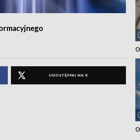
formacyjnego
O
UDOSTĘPNIJ NA X
O