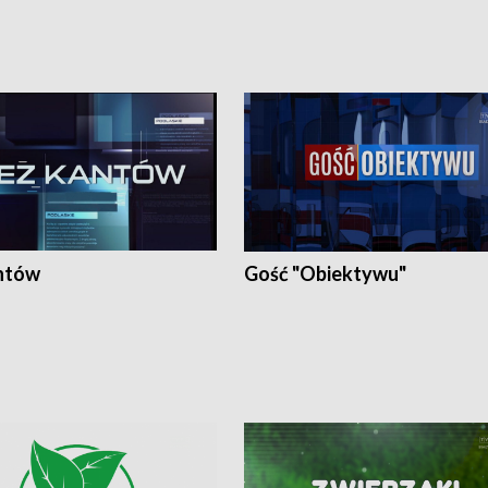
ntów
Gość "Obiektywu"