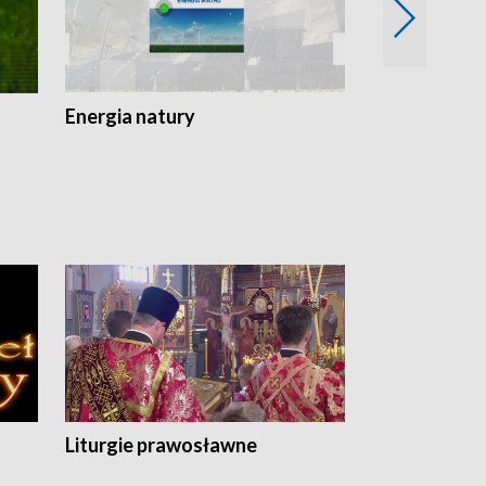
Energia natury
Ogród i nie t
Liturgie prawosławne