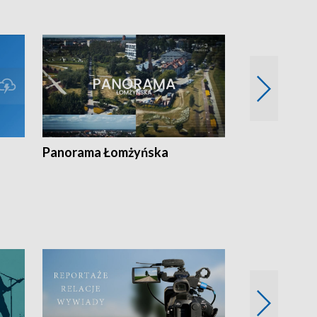
Panorama Łomżyńska
Przegląd suw