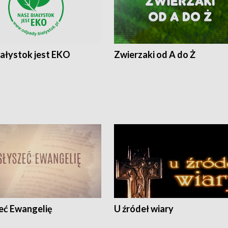
iałystok jest EKO
Zwierzaki od A do Ż
eć Ewangelię
U źródeł wiary