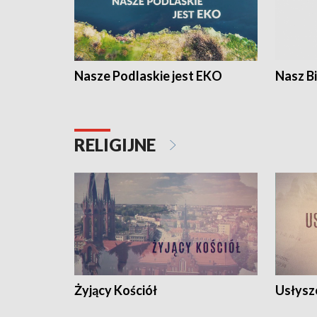
Nasze Podlaskie jest EKO
Nasz B
RELIGIJNE
Żyjący Kościół
Usłysz