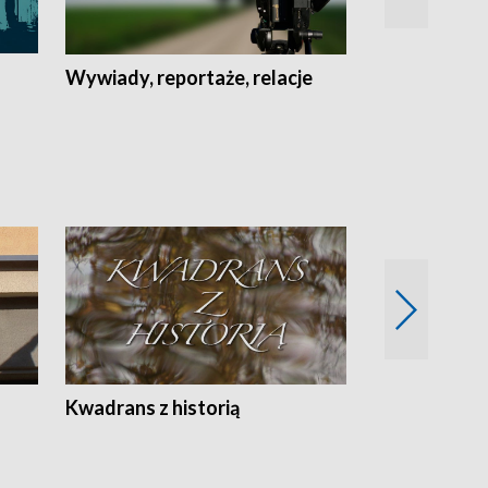
Wywiady, reportaże, relacje
Recepta na...
Z
Kwadrans z historią
Kartki z kal