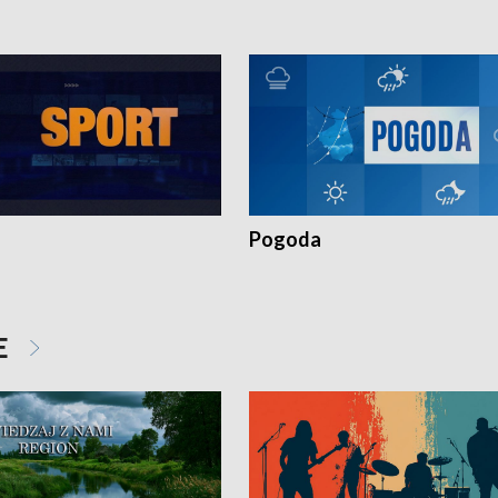
Pogoda
E