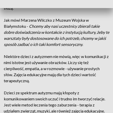
ekwipunku żołnierza, dotknąć ich i dowiedzieć się do czego
służą.
Jak mówi Marzena Wilczko z Muzeum Wojska w
Białymstoku -
Chcemy aby nasi uczestnicy zbierali takie
dobre doświadczenia w kontakcie z instytucją kultury, żeby te
warsztaty były dostosowane do ich potrzeb, chcemy w jakiś
sposób zadbać o ich taki komfort sensoryczny.
Niektóre dzieci z autyzmem nie mówią, więc w komunikacji z
nimi istotne jest używanie obrazków. Liczy się też
cierpliwość, empatia, a w rozmowie - używanie prostych
słów. Zajęcia edukacyjne mają dla tych dzieci wartość
terapeutyczną.
Dzieci ze spektrum autyzmu mają kłopoty z
komunikowaniem swoich uczuć i trudno im tworzyć relacje.
Jest wiele metod leczenia tego zaburzenia - terapia z
udziałem zwierząt, muzyki, ale również zajęcia edukacyjne.