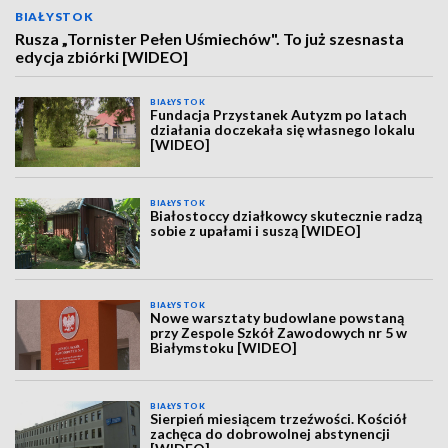
BIAŁYSTOK
Rusza „Tornister Pełen Uśmiechów". To już szesnasta
edycja zbiórki [WIDEO]
BIAŁYSTOK
Fundacja Przystanek Autyzm po latach
działania doczekała się własnego lokalu
[WIDEO]
BIAŁYSTOK
Białostoccy działkowcy skutecznie radzą
sobie z upałami i suszą [WIDEO]
BIAŁYSTOK
Nowe warsztaty budowlane powstaną
przy Zespole Szkół Zawodowych nr 5 w
Białymstoku [WIDEO]
BIAŁYSTOK
Sierpień miesiącem trzeźwości. Kościół
zachęca do dobrowolnej abstynencji