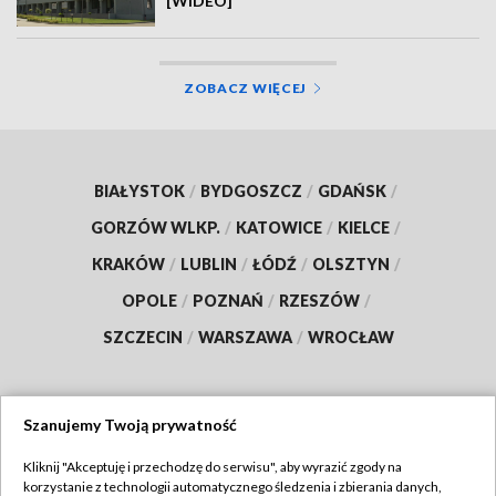
[WIDEO]
ZOBACZ WIĘCEJ
BIAŁYSTOK
/
BYDGOSZCZ
/
GDAŃSK
/
GORZÓW WLKP.
/
KATOWICE
/
KIELCE
/
KRAKÓW
/
LUBLIN
/
ŁÓDŹ
/
OLSZTYN
/
OPOLE
/
POZNAŃ
/
RZESZÓW
/
SZCZECIN
/
WARSZAWA
/
WROCŁAW
Szanujemy Twoją prywatność
Dołącz do nas:
Kliknij "Akceptuję i przechodzę do serwisu", aby wyrazić zgody na
korzystanie z technologii automatycznego śledzenia i zbierania danych,
TVP