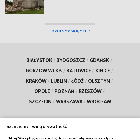
ZOBACZ WIĘCEJ
BIAŁYSTOK
/
BYDGOSZCZ
/
GDAŃSK
/
GORZÓW WLKP.
/
KATOWICE
/
KIELCE
/
KRAKÓW
/
LUBLIN
/
ŁÓDŹ
/
OLSZTYN
/
OPOLE
/
POZNAŃ
/
RZESZÓW
/
SZCZECIN
/
WARSZAWA
/
WROCŁAW
Szanujemy Twoją prywatność
Dołącz do nas:
Kliknij "Akceptuję i przechodzę do serwisu", aby wyrazić zgody na