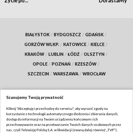
Życie po...
DorastaMy
BIAŁYSTOK
/
BYDGOSZCZ
/
GDAŃSK
/
GORZÓW WLKP.
/
KATOWICE
/
KIELCE
/
KRAKÓW
/
LUBLIN
/
ŁÓDŹ
/
OLSZTYN
/
OPOLE
/
POZNAŃ
/
RZESZÓW
/
SZCZECIN
/
WARSZAWA
/
WROCŁAW
Szanujemy Twoją prywatność
Dołącz do nas:
Kliknij "Akceptuję i przechodzę do serwisu", aby wyrazić zgody na
korzystanie z technologii automatycznego śledzenia i zbierania danych,
TVP
dostęp do informacji na Twoim urządzeniu końcowym i ich
Abonament TVP
przechowywanie oraz na przetwarzanie Twoich danych osobowych przez
Regulamin TVP
nas, czyli Telewizję Polską S.A. w likwidacji (zwaną dalej również „TVP”),