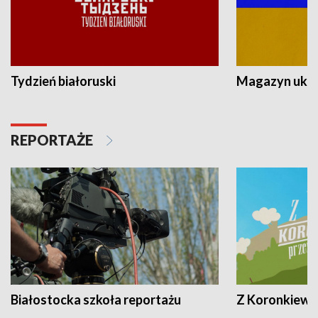
Tydzień białoruski
Magazyn ukra
REPORTAŻE
Białostocka szkoła reportażu
Z Koronkiewic