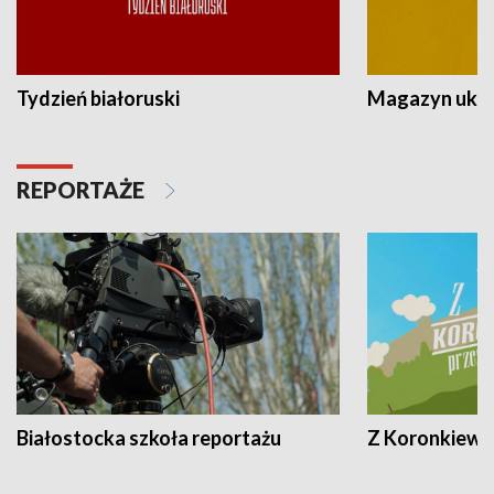
Tydzień białoruski
Magazyn ukra
REPORTAŻE
Białostocka szkoła reportażu
Z Koronkiewic