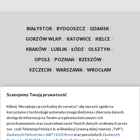
BIAŁYSTOK
/
BYDGOSZCZ
/
GDAŃSK
/
GORZÓW WLKP.
/
KATOWICE
/
KIELCE
/
KRAKÓW
/
LUBLIN
/
ŁÓDŹ
/
OLSZTYN
/
OPOLE
/
POZNAŃ
/
RZESZÓW
/
SZCZECIN
/
WARSZAWA
/
WROCŁAW
Szanujemy Twoją prywatność
Dołącz do nas:
Kliknij "Akceptuję i przechodzę do serwisu", aby wyrazić zgody na
korzystanie z technologii automatycznego śledzenia i zbierania danych,
TVP
dostęp do informacji na Twoim urządzeniu końcowym i ich
Abonament TVP
przechowywanie oraz na przetwarzanie Twoich danych osobowych przez
Regulamin TVP
nas, czyli Telewizję Polską S.A. w likwidacji (zwaną dalej również „TVP”),
Emisja w TVP
Polityka prywatności
Zaufanych Partnerów z IAB* (1201 firm)
oraz pozostałych
Zaufanych