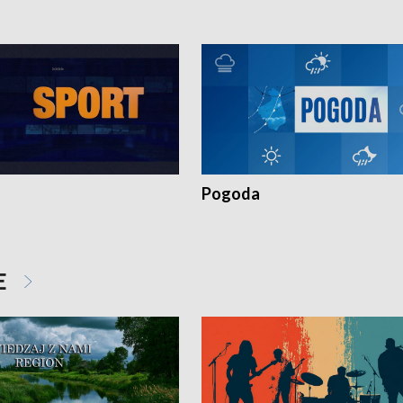
Pogoda
E