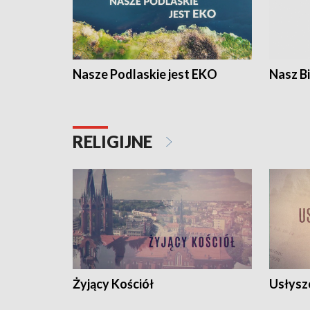
Nasze Podlaskie jest EKO
Nasz B
RELIGIJNE
Żyjący Kościół
Usłysz