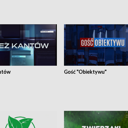
ntów
Gość "Obiektywu"