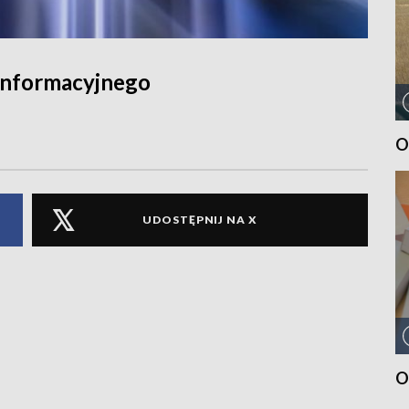
informacyjnego
O
UDOSTĘPNIJ NA X
O