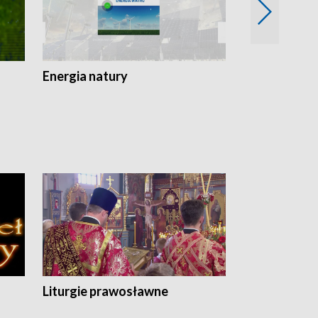
Energia natury
Ogród i nie t
Liturgie prawosławne