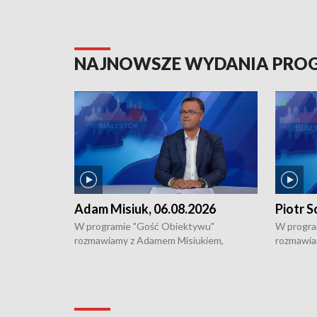
NAJNOWSZE WYDANIA PR
Adam Misiuk, 06.08.2026
Piotr S
W programie "Gość Obiektywu"
W progra
rozmawiamy z Adamem Misiukiem,
rozmawia
podlaskim wojewódzkim konserwatorem
Towarzys
zabytków o kondycji zabytków w regionie
wsparcia 
i naborze wniosków na prace
działani
konserwatorskie.
Pokrzywd