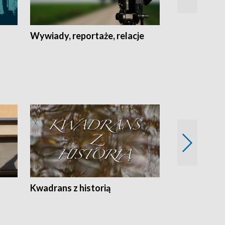
Wywiady, reportaże, relacje
Recepta na...
Z
Kwadrans z historią
Kartki z kal