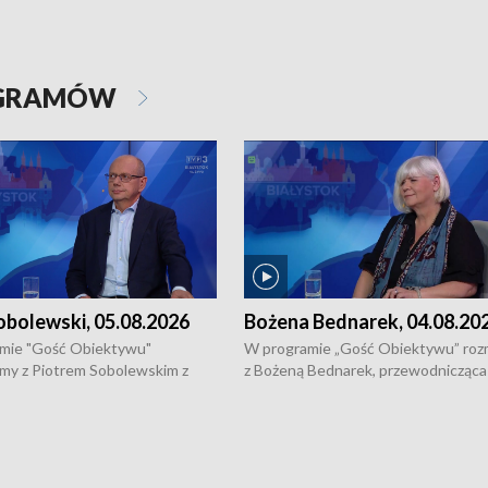
OGRAMÓW
obolewski, 05.08.2026
Bożena Bednarek, 04.08.20
mie "Gość Obiektywu"
W programie „Gość Obiektywu” ro
my z Piotrem Sobolewskim z
z Bożeną Bednarek, przewodnicząca
twa Amickus o możliwościach
Białostockiej Rady Seniorów, o walc
osób dotkniętych przemocą i
samotnością, pomysłach na to jak
u Ośrodka Pomocy Osobom
wyciągać osoby starsze z domów i j
zonym Przestępstwem.
ważne jest to by nie były same.