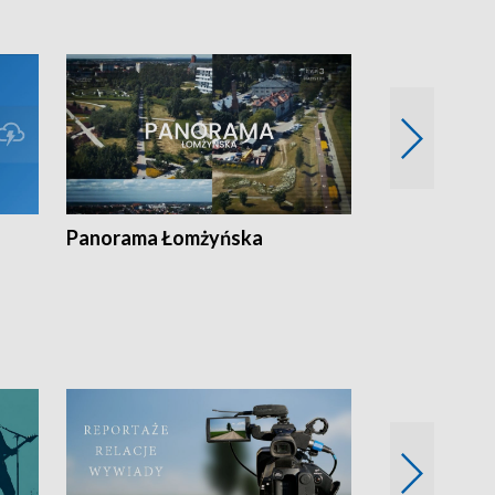
Panorama Łomżyńska
Przegląd suw