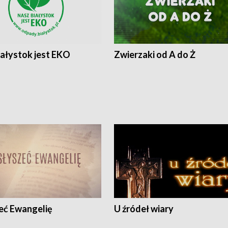
iałystok jest EKO
Zwierzaki od A do Ż
eć Ewangelię
U źródeł wiary