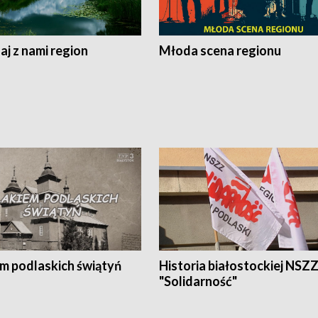
j z nami region
Młoda scena regionu
em podlaskich świątyń
Historia białostockiej NSZ
"Solidarność"