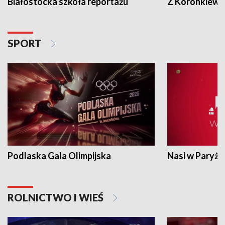
Białostocka szkoła reportażu
Z Koronkiewic
SPORT
Podlaska Gala Olimpijska
Nasi w Paryżu
ROLNICTWO I WIEŚ