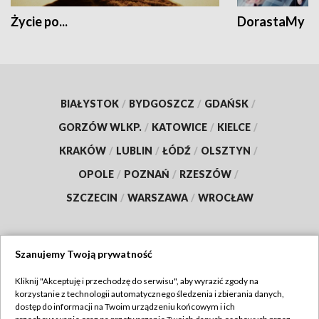
Życie po...
DorastaMy
BIAŁYSTOK
/
BYDGOSZCZ
/
GDAŃSK
/
GORZÓW WLKP.
/
KATOWICE
/
KIELCE
/
KRAKÓW
/
LUBLIN
/
ŁÓDŹ
/
OLSZTYN
/
OPOLE
/
POZNAŃ
/
RZESZÓW
/
SZCZECIN
/
WARSZAWA
/
WROCŁAW
Szanujemy Twoją prywatność
Dołącz do nas:
Kliknij "Akceptuję i przechodzę do serwisu", aby wyrazić zgody na
korzystanie z technologii automatycznego śledzenia i zbierania danych,
TVP
dostęp do informacji na Twoim urządzeniu końcowym i ich