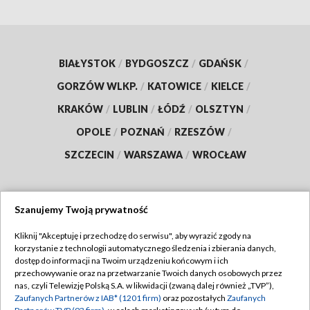
BIAŁYSTOK
/
BYDGOSZCZ
/
GDAŃSK
/
GORZÓW WLKP.
/
KATOWICE
/
KIELCE
/
KRAKÓW
/
LUBLIN
/
ŁÓDŹ
/
OLSZTYN
/
OPOLE
/
POZNAŃ
/
RZESZÓW
/
SZCZECIN
/
WARSZAWA
/
WROCŁAW
Szanujemy Twoją prywatność
Dołącz do nas:
Kliknij "Akceptuję i przechodzę do serwisu", aby wyrazić zgody na
korzystanie z technologii automatycznego śledzenia i zbierania danych,
TVP
dostęp do informacji na Twoim urządzeniu końcowym i ich
Abonament TVP
przechowywanie oraz na przetwarzanie Twoich danych osobowych przez
Regulamin TVP
nas, czyli Telewizję Polską S.A. w likwidacji (zwaną dalej również „TVP”),
Emisja w TVP
Polityka prywatności
Zaufanych Partnerów z IAB* (1201 firm)
oraz pozostałych
Zaufanych