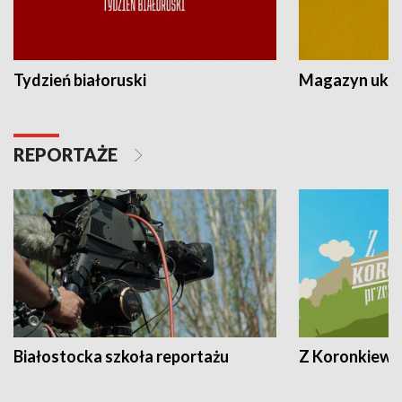
Tydzień białoruski
Magazyn ukra
REPORTAŻE
Białostocka szkoła reportażu
Z Koronkiewic