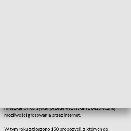
można też było zgłaszać propozycje z zakresu tzw. zielonego
budżetu; w kategorii osiedlowej - również projekty
lokalizowane na terenach szkolnych.
Według regulaminu budżetu obywatelskiego Białegostoku
na 2021 rok, szacunkowa wartość pojedynczego projektu
ogólnomiejskiego nie może przekroczyć 1 mln zł (w
przypadku tzw. projektów twardych, inwestycyjnych) i 25
tys. zł – w przypadku tzw. projektów miękkich. Projekt
osiedlowy (twardy) nie może być droższy, niż 500 tys. zł lub
25 tys. zł – w przypadku tzw. projektu miękkiego.
Do 15 października oddawać można głosy, maksymalnie na
cztery wybrane projekty zakwalifikowane do głosowania.
Miasto zachęca, by - w związku z pandemią koronawirusa -
mieszkańcy korzystali przede wszystkim z bezpiecznej
możliwości głosowania przez internet.
W tym roku zgłoszono 150 propozycji, z których do