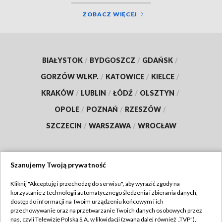
ZOBACZ WIĘCEJ
BIAŁYSTOK
/
BYDGOSZCZ
/
GDAŃSK
/
GORZÓW WLKP.
/
KATOWICE
/
KIELCE
/
KRAKÓW
/
LUBLIN
/
ŁÓDŹ
/
OLSZTYN
/
OPOLE
/
POZNAŃ
/
RZESZÓW
/
SZCZECIN
/
WARSZAWA
/
WROCŁAW
Szanujemy Twoją prywatność
Dołącz do nas:
Kliknij "Akceptuję i przechodzę do serwisu", aby wyrazić zgody na
korzystanie z technologii automatycznego śledzenia i zbierania danych,
TVP
dostęp do informacji na Twoim urządzeniu końcowym i ich
Abonament TVP
przechowywanie oraz na przetwarzanie Twoich danych osobowych przez
Regulamin TVP
nas, czyli Telewizję Polską S.A. w likwidacji (zwaną dalej również „TVP”),