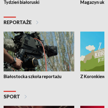
Tydzień białoruski
Magazyn ukra
REPORTAŻE
Białostocka szkoła reportażu
Z Koronkiewic
SPORT