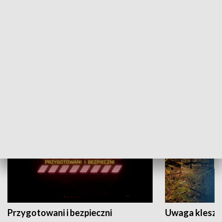
Grajmy Swoje
Białostocki Te
NAUKA I EDUKACJA
Przygotowani i bezpieczni
Uwaga kleszc