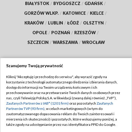
BIAŁYSTOK
/
BYDGOSZCZ
/
GDAŃSK
/
GORZÓW WLKP.
/
KATOWICE
/
KIELCE
/
KRAKÓW
/
LUBLIN
/
ŁÓDŹ
/
OLSZTYN
/
OPOLE
/
POZNAŃ
/
RZESZÓW
/
SZCZECIN
/
WARSZAWA
/
WROCŁAW
Szanujemy Twoją prywatność
Dołącz do nas:
Kliknij "Akceptuję i przechodzę do serwisu", aby wyrazić zgody na
korzystanie z technologii automatycznego śledzenia i zbierania danych,
TVP
dostęp do informacji na Twoim urządzeniu końcowym i ich
Abonament TVP
przechowywanie oraz na przetwarzanie Twoich danych osobowych przez
Regulamin TVP
nas, czyli Telewizję Polską S.A. w likwidacji (zwaną dalej również „TVP”),
Emisja w TVP
Polityka prywatności
Zaufanych Partnerów z IAB* (1201 firm)
oraz pozostałych
Zaufanych
Partnerów TVP (93 firm)
, w celach marketingowych (w tym do
Centrum informacji TVP
Moje zgody
zautomatyzowanego dopasowania reklam do Twoich zainteresowań i
mierzenia ich skuteczności) i pozostałych, które wskazujemy poniżej, a
Naziemna Telewizja Cyfrowa
Pomoc
także zgody na udostępnianie przez nas identyfikatora PPID do Google.
Sklep TVP