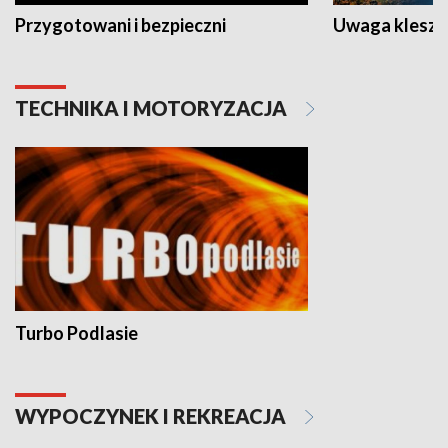
Przygotowani i bezpieczni
Uwaga kleszc
TECHNIKA I MOTORYZACJA
Turbo Podlasie
WYPOCZYNEK I REKREACJA