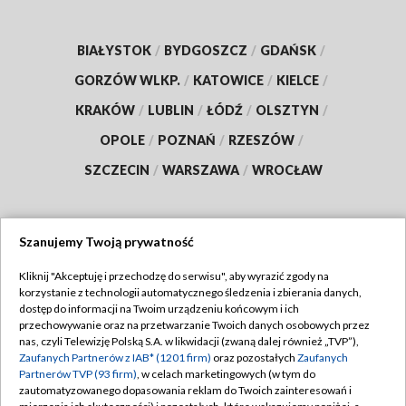
BIAŁYSTOK
/
BYDGOSZCZ
/
GDAŃSK
/
GORZÓW WLKP.
/
KATOWICE
/
KIELCE
/
KRAKÓW
/
LUBLIN
/
ŁÓDŹ
/
OLSZTYN
/
OPOLE
/
POZNAŃ
/
RZESZÓW
/
SZCZECIN
/
WARSZAWA
/
WROCŁAW
Szanujemy Twoją prywatność
Dołącz do nas:
Kliknij "Akceptuję i przechodzę do serwisu", aby wyrazić zgody na
korzystanie z technologii automatycznego śledzenia i zbierania danych,
TVP
dostęp do informacji na Twoim urządzeniu końcowym i ich
Abonament TVP
przechowywanie oraz na przetwarzanie Twoich danych osobowych przez
Regulamin TVP
nas, czyli Telewizję Polską S.A. w likwidacji (zwaną dalej również „TVP”),
Emisja w TVP
Polityka prywatności
Zaufanych Partnerów z IAB* (1201 firm)
oraz pozostałych
Zaufanych
Partnerów TVP (93 firm)
, w celach marketingowych (w tym do
Centrum informacji TVP
Moje zgody
zautomatyzowanego dopasowania reklam do Twoich zainteresowań i