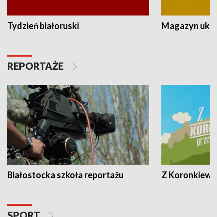
Tydzień białoruski
Magazyn ukra
REPORTAŻE
Białostocka szkoła reportażu
Z Koronkiewic
SPORT