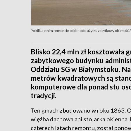
Po kilkuletnim remoncie oddano do użytku zabytkowy obiekt SG/
Blisko 22,4 mln zł kosztowała
zabytkowego budynku administ
Oddziału SG w Białymstoku. Na 
metrów kwadratowych są stano
komputerowe dla ponad stu osób
tradycji.
Ten gmach zbudowano w roku 1863. Od
więźba dachowa ani stolarka okienna. 
czterech latach remontu, został pono