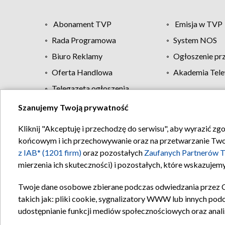
Abonament TVP
Emisja w TVP
Rada Programowa
System NOS
Biuro Reklamy
Ogłoszenie pr
Oferta Handlowa
Akademia Tele
Telegazeta ogłoszenia
Szanujemy Twoją prywatność
Regulamin TVP
Kliknij "Akceptuję i przechodzę do serwisu", aby wyrazić zg
końcowym i ich przechowywanie oraz na przetwarzanie Twoich
z IAB* (1201 firm)
oraz pozostałych
Zaufanych Partnerów T
mierzenia ich skuteczności) i pozostałych, które wskazujemy
Twoje dane osobowe zbierane podczas odwiedzania przez 
takich jak: pliki cookie, sygnalizatory WWW lub innych pod
udostępnianie funkcji mediów społecznościowych oraz anali