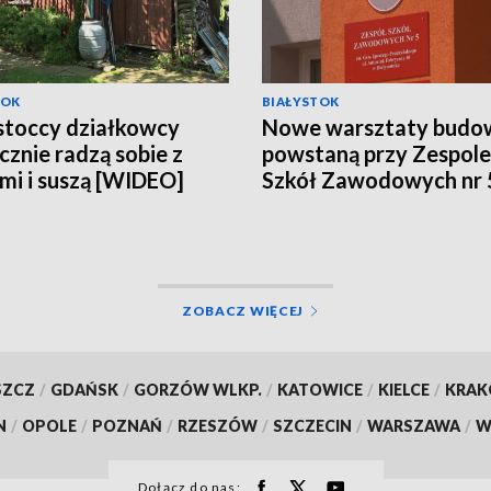
TOK
BIAŁYSTOK
stoccy działkowcy
Nowe warsztaty budo
cznie radzą sobie z
powstaną przy Zespole
mi i suszą [WIDEO]
Szkół Zawodowych nr 
Białymstoku [WIDEO]
ZOBACZ WIĘCEJ
SZCZ
/
GDAŃSK
/
GORZÓW WLKP.
/
KATOWICE
/
KIELCE
/
KRA
N
/
OPOLE
/
POZNAŃ
/
RZESZÓW
/
SZCZECIN
/
WARSZAWA
/
W
Dołącz do nas: