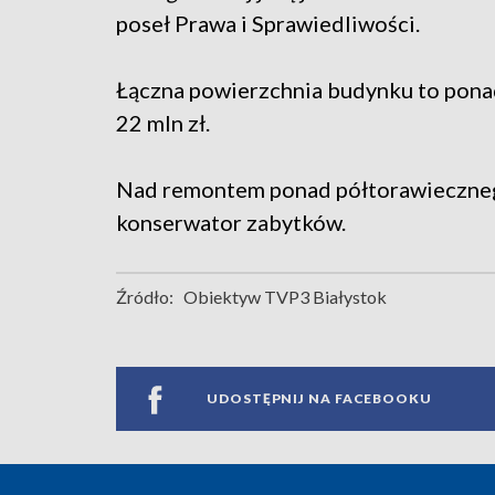
poseł Prawa i Sprawiedliwości.
Łączna powierzchnia budynku to pona
22 mln zł.
Nad remontem ponad półtorawieczneg
konserwator zabytków.
Źródło:
Obiektyw TVP3 Białystok
UDOSTĘPNIJ NA FACEBOOKU