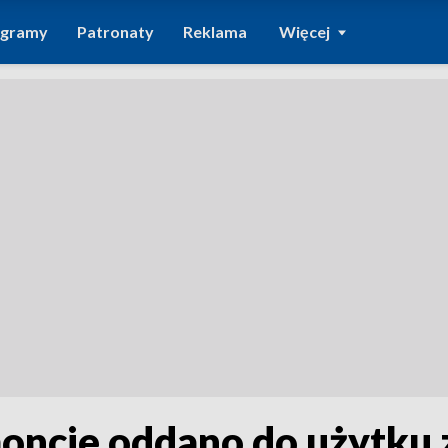
ogramy
Patronaty
Reklama
Więcej
moncie oddano do użytku