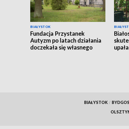
BIAŁYSTOK
BIAŁYS
Fundacja Przystanek
Biało
Autyzm po latach działania
skute
doczekała się własnego
upała
lokalu [WIDEO]
BIAŁYSTOK
/
BYDGO
OLSZTY