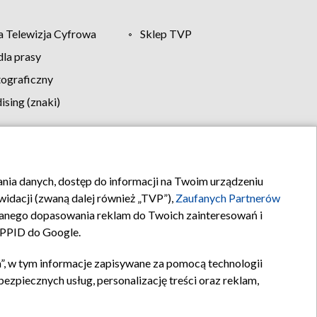
 Telewizja Cyfrowa
Sklep TVP
la prasy
tograficzny
sing (znaki)
klamy
Kontakt
rania danych, dostęp do informacji na Twoim urządzeniu
idacji (zwaną dalej również „TVP”),
Zaufanych Partnerów
anego dopasowania reklam do Twoich zainteresowań i
a PPID do Google.
”, w tym informacje zapisywane za pomocą technologii
zpiecznych usług, personalizację treści oraz reklam,