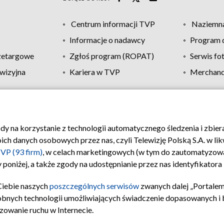
Centrum informacji TVP
Naziemna
Informacje o nadawcy
Program d
zetargowe
Zgłoś program (ROPAT)
Serwis fo
wizyjna
Kariera w TVP
Merchandi
Polityka prywatności
Moje zgody
Pomoc
Biuro re
ody na korzystanie z technologii automatycznego śledzenia i zbie
 danych osobowych przez nas, czyli Telewizję Polską S.A. w likw
VP (93 firm)
, w celach marketingowych (w tym do zautomatyzow
 poniżej, a także zgody na udostępnianie przez nas identyfikator
Ciebie naszych
poszczególnych serwisów
zwanych dalej „Portalem
obnych technologii umożliwiających świadczenie dopasowanych i be
zowanie ruchu w Internecie.