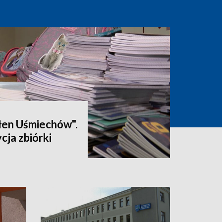
łen Uśmiechów".
cja zbiórki