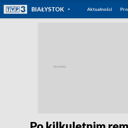
POWRÓT DO
BIAŁYSTOK
Aktualności
Pr
TVP REGIONY
Po kilkuletnim re