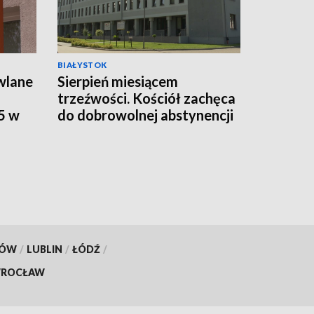
BIAŁYSTOK
wlane
Sierpień miesiącem
trzeźwości. Kościół zachęca
5 w
do dobrowolnej abstynencji
[WIDEO]
KÓW
/
LUBLIN
/
ŁÓDŹ
/
ROCŁAW