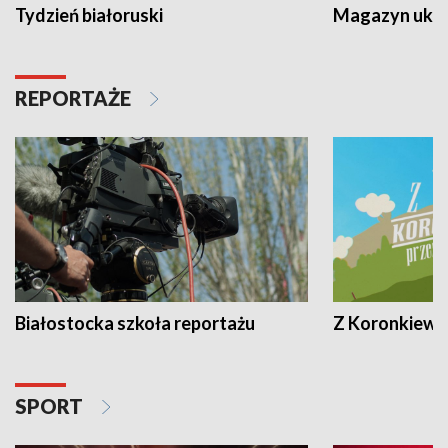
Tydzień białoruski
Magazyn ukra
REPORTAŻE
Białostocka szkoła reportażu
Z Koronkiewic
SPORT