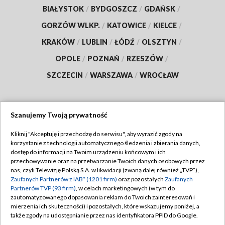
BIAŁYSTOK
/
BYDGOSZCZ
/
GDAŃSK
/
GORZÓW WLKP.
/
KATOWICE
/
KIELCE
/
KRAKÓW
/
LUBLIN
/
ŁÓDŹ
/
OLSZTYN
/
OPOLE
/
POZNAŃ
/
RZESZÓW
/
SZCZECIN
/
WARSZAWA
/
WROCŁAW
Szanujemy Twoją prywatność
Dołącz do nas:
Kliknij "Akceptuję i przechodzę do serwisu", aby wyrazić zgody na
korzystanie z technologii automatycznego śledzenia i zbierania danych,
TVP
dostęp do informacji na Twoim urządzeniu końcowym i ich
Abonament TVP
przechowywanie oraz na przetwarzanie Twoich danych osobowych przez
Regulamin TVP
nas, czyli Telewizję Polską S.A. w likwidacji (zwaną dalej również „TVP”),
Emisja w TVP
Polityka prywatności
Zaufanych Partnerów z IAB* (1201 firm)
oraz pozostałych
Zaufanych
Partnerów TVP (93 firm)
, w celach marketingowych (w tym do
Centrum informacji TVP
Moje zgody
zautomatyzowanego dopasowania reklam do Twoich zainteresowań i
mierzenia ich skuteczności) i pozostałych, które wskazujemy poniżej, a
Naziemna Telewizja Cyfrowa
Pomoc
także zgody na udostępnianie przez nas identyfikatora PPID do Google.