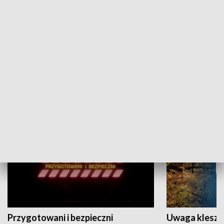
Grajmy Swoje
Białostocki Te
NAUKA I EDUKACJA
Przygotowani i bezpieczni
Uwaga kleszc