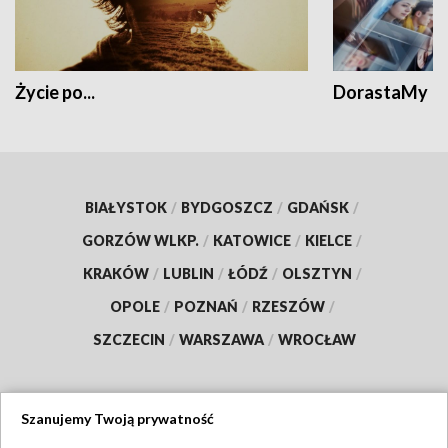
Życie po...
DorastaMy
BIAŁYSTOK
/
BYDGOSZCZ
/
GDAŃSK
/
GORZÓW WLKP.
/
KATOWICE
/
KIELCE
/
KRAKÓW
/
LUBLIN
/
ŁÓDŹ
/
OLSZTYN
/
OPOLE
/
POZNAŃ
/
RZESZÓW
/
SZCZECIN
/
WARSZAWA
/
WROCŁAW
Szanujemy Twoją prywatność
Dołącz do nas: