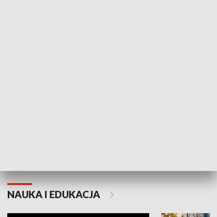
Żyjący Kościół
Usłyszeć Ewa
KULTURA I SZTUKA
Grajmy Swoje
Białostocki Te
NAUKA I EDUKACJA