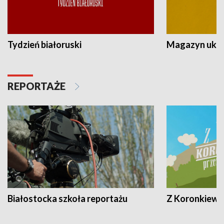
Tydzień białoruski
Magazyn ukra
REPORTAŻE
Białostocka szkoła reportażu
Z Koronkiewic