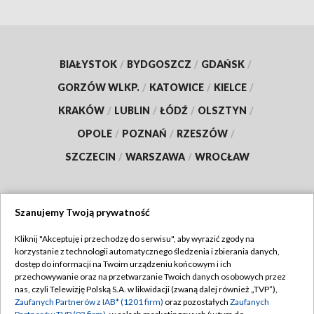
BIAŁYSTOK
/
BYDGOSZCZ
/
GDAŃSK
/
GORZÓW WLKP.
/
KATOWICE
/
KIELCE
/
KRAKÓW
/
LUBLIN
/
ŁÓDŹ
/
OLSZTYN
/
OPOLE
/
POZNAŃ
/
RZESZÓW
/
SZCZECIN
/
WARSZAWA
/
WROCŁAW
Szanujemy Twoją prywatność
Dołącz do nas:
Kliknij "Akceptuję i przechodzę do serwisu", aby wyrazić zgody na
korzystanie z technologii automatycznego śledzenia i zbierania danych,
TVP
dostęp do informacji na Twoim urządzeniu końcowym i ich
Abonament TVP
przechowywanie oraz na przetwarzanie Twoich danych osobowych przez
Regulamin TVP
nas, czyli Telewizję Polską S.A. w likwidacji (zwaną dalej również „TVP”),
Emisja w TVP
Polityka prywatności
Zaufanych Partnerów z IAB* (1201 firm)
oraz pozostałych
Zaufanych