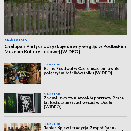
BIAŁYSTOK
Chałupa z Plutycz odzyskuje dawny wygląd w Podlaskim
Muzeum Kultury Ludowej [WIDEO]
BIAŁYSTOK
Ethno Festiwal w Czeremsze ponownie
połączył miłośników folku [WIDEO]
BIAŁYSTOK
Z winyli tworzy niezwykłe portrety. Prace
białostoczanki zachwycają w Opolu
[WIDEO]
BIAŁYSTOK
Taniec, śpiew i tradycja. Zespół Ranok