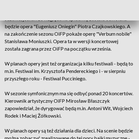
Kolejną premierą - która miała odbyć się w poprzednim
sezonie, jednak ze względu na epidemię została odwołana -
będzie opera "Eugeniusz Oniegin" Piotra Czajkowskiego. A
na zakończenie sezonu OiFP pokaże operę "Verbum nobile"
Stanisława Moniuszki. Opera ta w wersji koncertowej
została zagrana przez OiFP na początku września.
W planach opery jest też organizacja kilku festiwali - będą to
m.in. Festiwal im. Krzysztofa Pendereckiego i - w sierpniu
przyszłego roku - Festiwal Pucciniego.
W sezonie symfonicznym ma się odbyć ponad 20 koncertów.
Kierownik artystyczny OiFP Mirosław Błaszczyk
zapowiedział, że dyrygować będą m.in. Antoni Wit, Wojciech
Rodek i Maciej Żółkowski.
W planach opery są też działania dla dzieci. Na scenie będzie
można zobaczyć zrealizowane do tej pory bajki muzyczne -