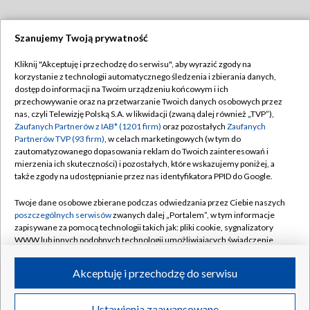
Szanujemy Twoją prywatność
Dołącz do nas:
Kliknij "Akceptuję i przechodzę do serwisu", aby wyrazić zgody na
korzystanie z technologii automatycznego śledzenia i zbierania danych,
TVP
dostęp do informacji na Twoim urządzeniu końcowym i ich
Abonament TVP
przechowywanie oraz na przetwarzanie Twoich danych osobowych przez
Regulamin TVP
nas, czyli Telewizję Polską S.A. w likwidacji (zwaną dalej również „TVP”),
Emisja w TVP
Polityka prywatności
Zaufanych Partnerów z IAB* (1201 firm)
oraz pozostałych
Zaufanych
Partnerów TVP (93 firm)
, w celach marketingowych (w tym do
Centrum informacji TVP
Moje zgody
zautomatyzowanego dopasowania reklam do Twoich zainteresowań i
mierzenia ich skuteczności) i pozostałych, które wskazujemy poniżej, a
Naziemna Telewizja Cyfrowa
Pomoc
także zgody na udostępnianie przez nas identyfikatora PPID do Google.
Sklep TVP
Biuro reklamy
Twoje dane osobowe zbierane podczas odwiedzania przez Ciebie naszych
Rada Programowa
Kontakt
poszczególnych serwisów
zwanych dalej „Portalem”, w tym informacje
zapisywane za pomocą technologii takich jak: pliki cookie, sygnalizatory
System NOS
WWW lub innych podobnych technologii umożliwiających świadczenie
dopasowanych i bezpiecznych usług, personalizację treści oraz reklam,
Informacje o nadawcy
Kanały
udostępnianie funkcji mediów społecznościowych oraz analizowanie
Akceptuję i przechodzę do serwisu
ruchu w Internecie.
Program dla prasy
©2026 Telewizja Polska S.A. w likwidacji
Biuro Reklamy
Twoje dane osobowe zbierane podczas odwiedzania przez Ciebie
Ustawienia zaawansowane