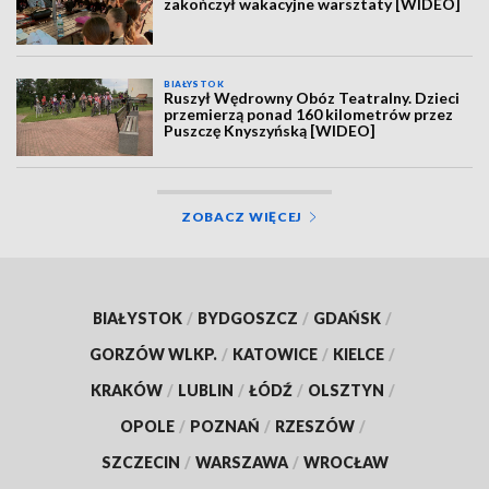
zakończył wakacyjne warsztaty [WIDEO]
BIAŁYSTOK
Ruszył Wędrowny Obóz Teatralny. Dzieci
przemierzą ponad 160 kilometrów przez
Puszczę Knyszyńską [WIDEO]
ZOBACZ WIĘCEJ
BIAŁYSTOK
/
BYDGOSZCZ
/
GDAŃSK
/
GORZÓW WLKP.
/
KATOWICE
/
KIELCE
/
KRAKÓW
/
LUBLIN
/
ŁÓDŹ
/
OLSZTYN
/
OPOLE
/
POZNAŃ
/
RZESZÓW
/
SZCZECIN
/
WARSZAWA
/
WROCŁAW