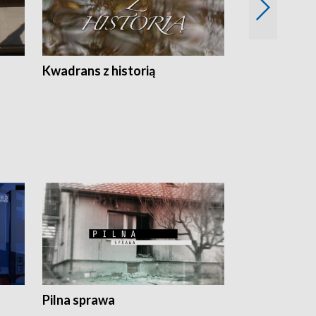
Z
Kwadrans z historią
Kartki z kal
Pilna sprawa