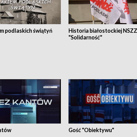
em podlaskich świątyń
Historia białostockiej NSZ
"Solidarność"
ntów
Gość "Obiektywu"