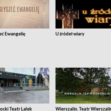
eć Ewangelię
U źródeł wiary
ocki Teatr Lalek
Wierszalin. Teatr Wierszali