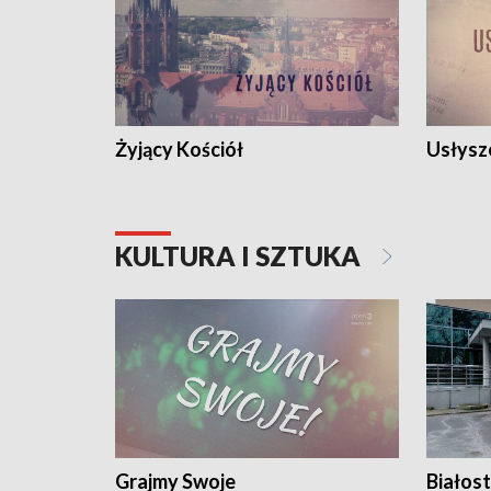
Żyjący Kościół
Usłysz
KULTURA I SZTUKA
Grajmy Swoje
Białost