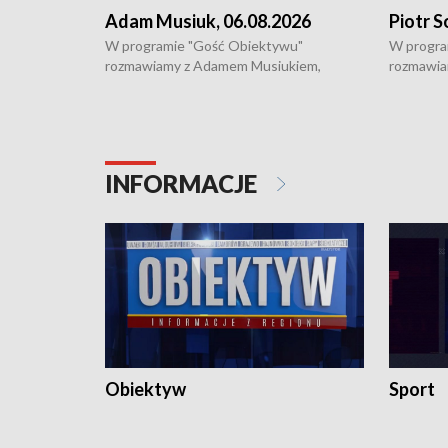
Adam Musiuk, 06.08.2026
Piotr S
W programie "Gość Obiektywu"
W progra
rozmawiamy z Adamem Musiukiem,
rozmawia
podlaskim wojewódzkim konserwatorem
Towarzys
zabytków o kondycji zabytków w regionie
wsparcia 
i naborze wniosków na prace
działani
konserwatorskie.
Pokrzywd
INFORMACJE
Obiektyw
Sport