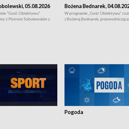
obolewski, 05.08.2026
Bożena Bednarek, 04.08.20
mie "Gość Obiektywu"
W programie „Gość Obiektywu” ro
my z Piotrem Sobolewskim z
z Bożeną Bednarek, przewodnicząca
twa Amickus o możliwościach
Białostockiej Rady Seniorów, o walc
osób dotkniętych przemocą i
samotnością, pomysłach na to jak
u Ośrodka Pomocy Osobom
wyciągać osoby starsze z domów i j
zonym Przestępstwem.
ważne jest to by nie były same.
Pogoda