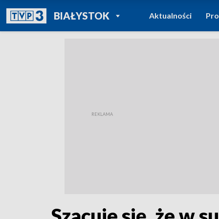
POWRÓT DO
BIAŁYSTOK
Aktualności
Pr
TVP REGIONY
Szacuje się, że w 