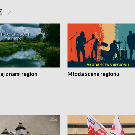
E
j z nami region
Młoda scena regionu