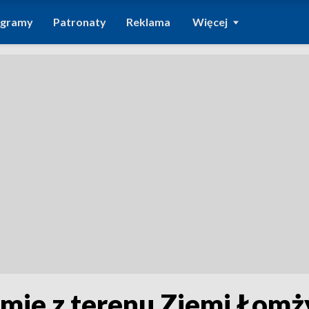
ogramy
Patronaty
Reklama
Więcej
sumie z terenu Ziemi Łom