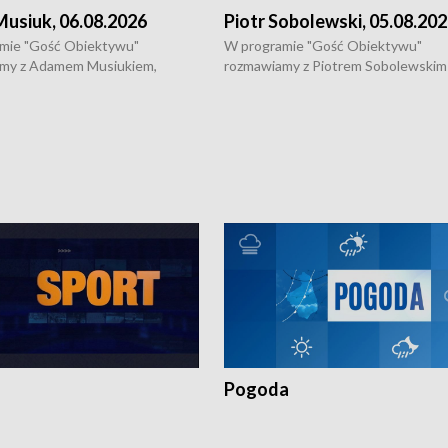
usiuk, 06.08.2026
Piotr Sobolewski, 05.08.20
mie "Gość Obiektywu"
W programie "Gość Obiektywu"
my z Adamem Musiukiem,
rozmawiamy z Piotrem Sobolewskim
m wojewódzkim konserwatorem
Towarzystwa Amickus o możliwości
o kondycji zabytków w regionie
wsparcia osób dotkniętych przemocą
 wniosków na prace
działaniu Ośrodka Pomocy Osobom
torskie.
Pokrzywdzonym Przestępstwem.
Pogoda