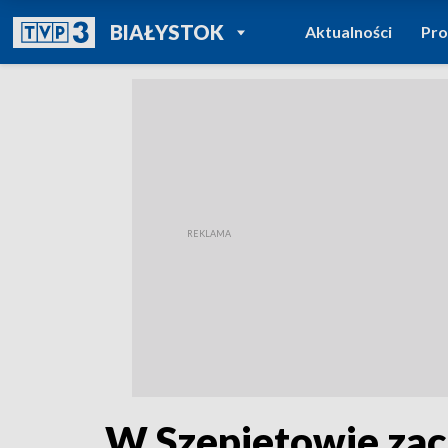
POWRÓT DO
BIAŁYSTOK
Aktualności
Pr
TVP REGIONY
W Szepietowie zach