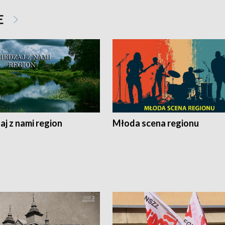
E
j z nami region
Młoda scena regionu