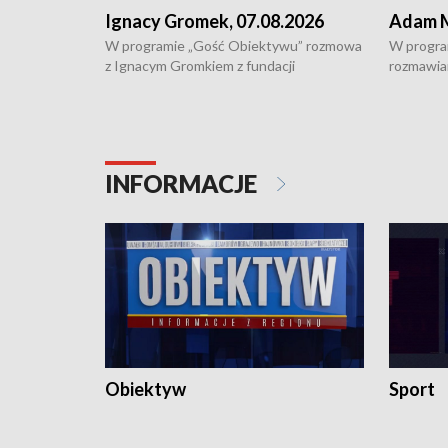
Ignacy Gromek, 07.08.2026
Adam M
W programie „Gość Obiektywu” rozmowa
W progra
z Ignacym Gromkiem z fundacji
rozmawia
"Przystanek Autyzm" o opiece dorosłych
podlaski
osób autystycznych oraz potrzebie
zabytków 
dziennej i całodobowej opieki.
i naborze
konserwa
INFORMACJE
Obiektyw
Sport