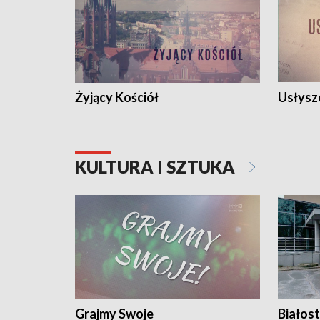
Żyjący Kościół
Usłysz
KULTURA I SZTUKA
Grajmy Swoje
Białost