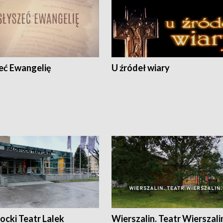
eć Ewangelię
U źródeł wiary
ocki Teatr Lalek
Wierszalin. Teatr Wierszali