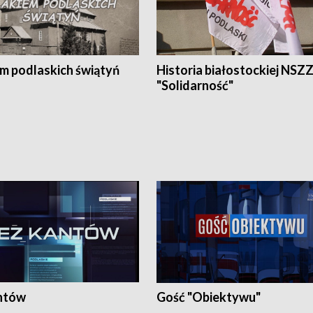
em podlaskich świątyń
Historia białostockiej NSZ
"Solidarność"
ntów
Gość "Obiektywu"