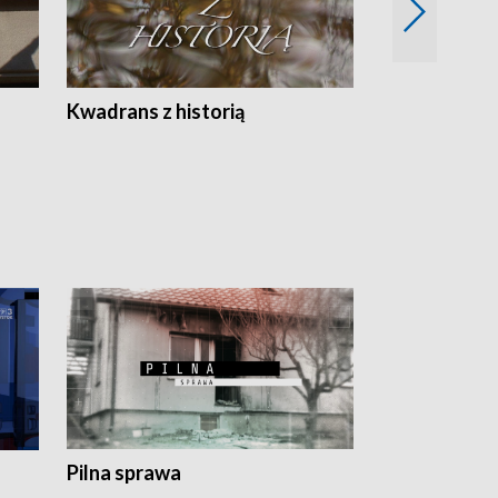
Z
Kwadrans z historią
Kartki z kal
Pilna sprawa