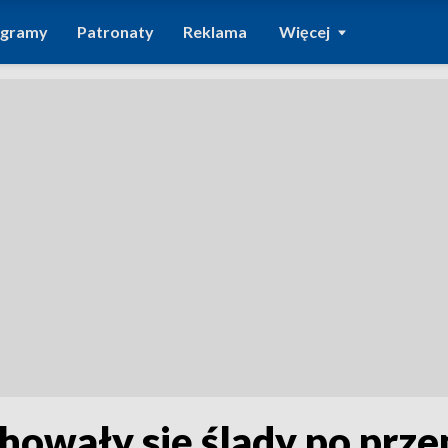
ogramy
Patronaty
Reklama
Więcej
owały się ślady po przem