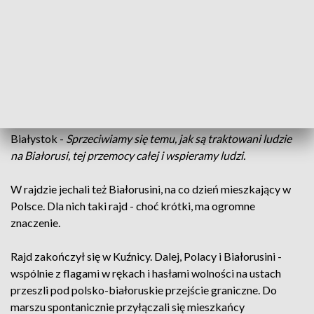
zmotoryzowanych, czyli daliśmy nasze ogłoszenie na
portalach skierowanych do kierowców tirów, quadów,
samochodów osobowych, skuterów, motocyklistów -
wszystkich.
Na odzew nie trzeba było długo czekać. Motocykliści z
całego kraju przyjechali do Kruglan, aby - w swoim stylu -
okazać wsparcie. Jak powiedział Kundzior z FanMoto
Białystok -
Sprzeciwiamy się temu, jak są traktowani ludzie
na Białorusi, tej przemocy całej i wspieramy ludzi.
W rajdzie jechali też Białorusini, na co dzień mieszkający w
Polsce. Dla nich taki rajd - choć krótki, ma ogromne
znaczenie.
Rajd zakończył się w Kuźnicy. Dalej, Polacy i Białorusini -
wspólnie z flagami w rękach i hasłami wolności na ustach
przeszli pod polsko-białoruskie przejście graniczne. Do
marszu spontanicznie przyłączali się mieszkańcy