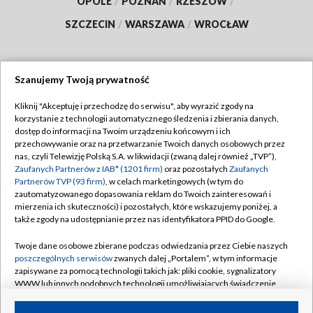
OPOLE
/
POZNAŃ
/
RZESZÓW
/
SZCZECIN
/
WARSZAWA
/
WROCŁAW
Szanujemy Twoją prywatność
Dołącz do nas:
Kliknij "Akceptuję i przechodzę do serwisu", aby wyrazić zgody na
korzystanie z technologii automatycznego śledzenia i zbierania danych,
TVP
dostęp do informacji na Twoim urządzeniu końcowym i ich
Abonament TVP
przechowywanie oraz na przetwarzanie Twoich danych osobowych przez
Regulamin TVP
nas, czyli Telewizję Polską S.A. w likwidacji (zwaną dalej również „TVP”),
Emisja w TVP
Polityka prywatności
Zaufanych Partnerów z IAB* (1201 firm)
oraz pozostałych
Zaufanych
Partnerów TVP (93 firm)
, w celach marketingowych (w tym do
Centrum informacji TVP
Moje zgody
zautomatyzowanego dopasowania reklam do Twoich zainteresowań i
mierzenia ich skuteczności) i pozostałych, które wskazujemy poniżej, a
Naziemna Telewizja Cyfrowa
Pomoc
także zgody na udostępnianie przez nas identyfikatora PPID do Google.
Sklep TVP
Biuro reklamy
Twoje dane osobowe zbierane podczas odwiedzania przez Ciebie naszych
Rada Programowa
Kontakt
poszczególnych serwisów
zwanych dalej „Portalem”, w tym informacje
zapisywane za pomocą technologii takich jak: pliki cookie, sygnalizatory
System NOS
WWW lub innych podobnych technologii umożliwiających świadczenie
dopasowanych i bezpiecznych usług, personalizację treści oraz reklam,
Informacje o nadawcy
Kanały
udostępnianie funkcji mediów społecznościowych oraz analizowanie