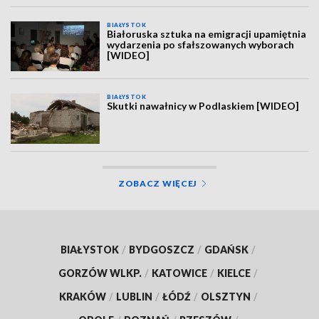
BIAŁYSTOK
Białoruska sztuka na emigracji upamiętnia
wydarzenia po sfałszowanych wyborach
[WIDEO]
BIAŁYSTOK
Skutki nawałnicy w Podlaskiem [WIDEO]
ZOBACZ WIĘCEJ
BIAŁYSTOK
/
BYDGOSZCZ
/
GDAŃSK
/
GORZÓW WLKP.
/
KATOWICE
/
KIELCE
/
KRAKÓW
/
LUBLIN
/
ŁÓDŹ
/
OLSZTYN
/