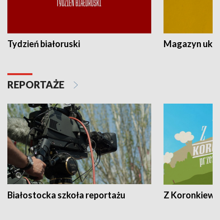
Tydzień białoruski
Magazyn ukra
REPORTAŻE
Białostocka szkoła reportażu
Z Koronkiewic