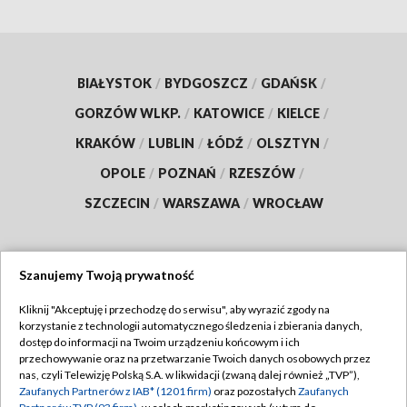
BIAŁYSTOK
/
BYDGOSZCZ
/
GDAŃSK
/
GORZÓW WLKP.
/
KATOWICE
/
KIELCE
/
KRAKÓW
/
LUBLIN
/
ŁÓDŹ
/
OLSZTYN
/
OPOLE
/
POZNAŃ
/
RZESZÓW
/
SZCZECIN
/
WARSZAWA
/
WROCŁAW
Szanujemy Twoją prywatność
Dołącz do nas:
Kliknij "Akceptuję i przechodzę do serwisu", aby wyrazić zgody na
korzystanie z technologii automatycznego śledzenia i zbierania danych,
TVP
dostęp do informacji na Twoim urządzeniu końcowym i ich
Abonament TVP
przechowywanie oraz na przetwarzanie Twoich danych osobowych przez
Regulamin TVP
nas, czyli Telewizję Polską S.A. w likwidacji (zwaną dalej również „TVP”),
Emisja w TVP
Polityka prywatności
Zaufanych Partnerów z IAB* (1201 firm)
oraz pozostałych
Zaufanych