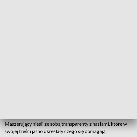
W Białymstoku przeszedł pierwszy Podlaski Marsz Normalności/fot. TVP3
Białystok
Ulicami Białegostoku przeszedł pierwszy Podlaski
Marsz Normalności. Jego hasło - ''Rodzina siłą
narodu''. W marszu uczestniczyło około trzystu
osób, w tym rodziny z dziećmi. Organizatorami byli
ONR, Autonomiczni Nacjonaliści Białystok oraz
Patriotyczna Jagiellonia.
Maszerujący nieśli ze sobą transparenty z hasłami, które w
swojej treści jasno określały czego się domagają.