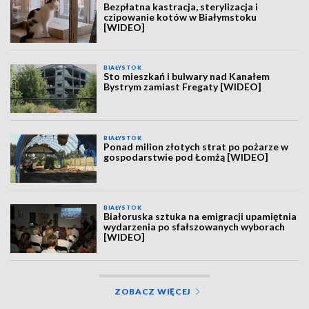
Bezpłatna kastracja, sterylizacja i
czipowanie kotów w Białymstoku
[WIDEO]
BIAŁYSTOK
Sto mieszkań i bulwary nad Kanałem
Bystrym zamiast Fregaty [WIDEO]
BIAŁYSTOK
Ponad milion złotych strat po pożarze w
gospodarstwie pod Łomżą [WIDEO]
BIAŁYSTOK
Białoruska sztuka na emigracji upamiętnia
wydarzenia po sfałszowanych wyborach
[WIDEO]
ZOBACZ WIĘCEJ