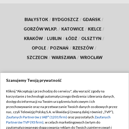
BIAŁYSTOK
/
BYDGOSZCZ
/
GDAŃSK
/
GORZÓW WLKP.
/
KATOWICE
/
KIELCE
/
KRAKÓW
/
LUBLIN
/
ŁÓDŹ
/
OLSZTYN
/
OPOLE
/
POZNAŃ
/
RZESZÓW
/
SZCZECIN
/
WARSZAWA
/
WROCŁAW
Szanujemy Twoją prywatność
Dołącz do nas:
Kliknij "Akceptuję i przechodzę do serwisu", aby wyrazić zgody na
korzystanie z technologii automatycznego śledzenia i zbierania danych,
TVP
dostęp do informacji na Twoim urządzeniu końcowym i ich
Abonament TVP
przechowywanie oraz na przetwarzanie Twoich danych osobowych przez
Regulamin TVP
nas, czyli Telewizję Polską S.A. w likwidacji (zwaną dalej również „TVP”),
Emisja w TVP
Polityka prywatności
Zaufanych Partnerów z IAB* (1201 firm)
oraz pozostałych
Zaufanych
Partnerów TVP (93 firm)
, w celach marketingowych (w tym do
Centrum informacji TVP
Moje zgody
zautomatyzowanego dopasowania reklam do Twoich zainteresowań i