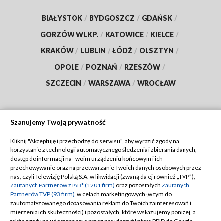
BIAŁYSTOK
/
BYDGOSZCZ
/
GDAŃSK
/
GORZÓW WLKP.
/
KATOWICE
/
KIELCE
/
KRAKÓW
/
LUBLIN
/
ŁÓDŹ
/
OLSZTYN
/
OPOLE
/
POZNAŃ
/
RZESZÓW
/
SZCZECIN
/
WARSZAWA
/
WROCŁAW
Szanujemy Twoją prywatność
Dołącz do nas:
Kliknij "Akceptuję i przechodzę do serwisu", aby wyrazić zgody na
korzystanie z technologii automatycznego śledzenia i zbierania danych,
TVP
dostęp do informacji na Twoim urządzeniu końcowym i ich
Abonament TVP
przechowywanie oraz na przetwarzanie Twoich danych osobowych przez
Regulamin TVP
nas, czyli Telewizję Polską S.A. w likwidacji (zwaną dalej również „TVP”),
Emisja w TVP
Polityka prywatności
Zaufanych Partnerów z IAB* (1201 firm)
oraz pozostałych
Zaufanych
Partnerów TVP (93 firm)
, w celach marketingowych (w tym do
Centrum informacji TVP
Moje zgody
zautomatyzowanego dopasowania reklam do Twoich zainteresowań i
mierzenia ich skuteczności) i pozostałych, które wskazujemy poniżej, a
Naziemna Telewizja Cyfrowa
Pomoc
także zgody na udostępnianie przez nas identyfikatora PPID do Google.