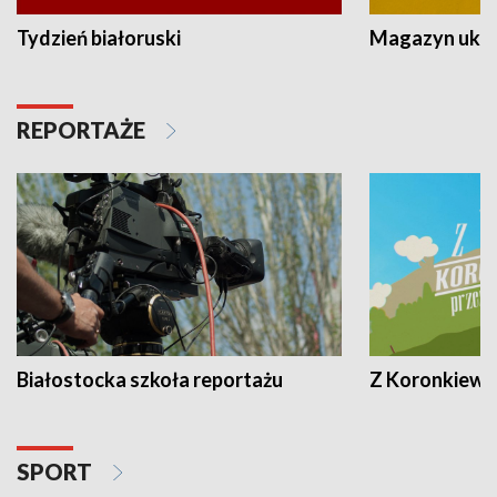
Tydzień białoruski
Magazyn ukra
REPORTAŻE
Białostocka szkoła reportażu
Z Koronkiewic
SPORT