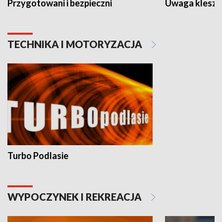
Przygotowani i bezpieczni
Uwaga kleszc
TECHNIKA I MOTORYZACJA
Turbo Podlasie
WYPOCZYNEK I REKREACJA