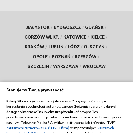
BIAŁYSTOK
/
BYDGOSZCZ
/
GDAŃSK
/
GORZÓW WLKP.
/
KATOWICE
/
KIELCE
/
KRAKÓW
/
LUBLIN
/
ŁÓDŹ
/
OLSZTYN
/
OPOLE
/
POZNAŃ
/
RZESZÓW
/
SZCZECIN
/
WARSZAWA
/
WROCŁAW
Szanujemy Twoją prywatność
Dołącz do nas:
Kliknij "Akceptuję i przechodzę do serwisu", aby wyrazić zgody na
korzystanie z technologii automatycznego śledzenia i zbierania danych,
TVP
dostęp do informacji na Twoim urządzeniu końcowym i ich
Abonament TVP
przechowywanie oraz na przetwarzanie Twoich danych osobowych przez
Regulamin TVP
nas, czyli Telewizję Polską S.A. w likwidacji (zwaną dalej również „TVP”),
Emisja w TVP
Polityka prywatności
Zaufanych Partnerów z IAB* (1201 firm)
oraz pozostałych
Zaufanych