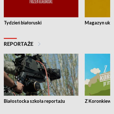
Tydzień białoruski
Magazyn ukra
REPORTAŻE
Białostocka szkoła reportażu
Z Koronkiewic