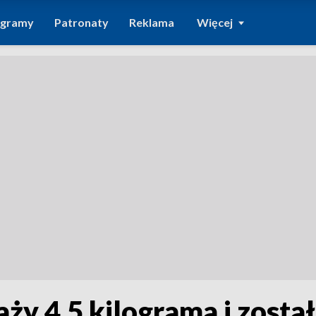
ogramy
Patronaty
Reklama
Więcej
ży 4,5 kilograma i zosta