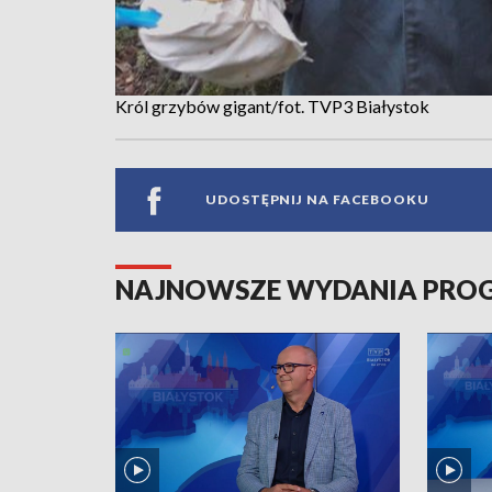
Król grzybów gigant/fot. TVP3 Białystok
UDOSTĘPNIJ NA FACEBOOKU
NAJNOWSZE WYDANIA PR