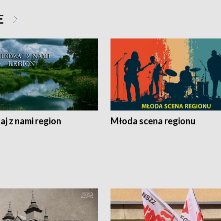
E
j z nami region
Młoda scena regionu