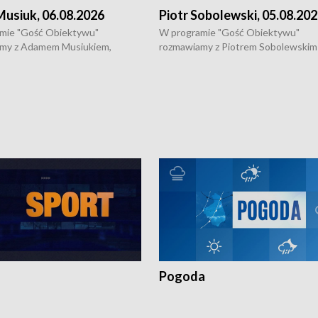
usiuk, 06.08.2026
Piotr Sobolewski, 05.08.20
mie "Gość Obiektywu"
W programie "Gość Obiektywu"
my z Adamem Musiukiem,
rozmawiamy z Piotrem Sobolewskim
m wojewódzkim konserwatorem
Towarzystwa Amickus o możliwości
o kondycji zabytków w regionie
wsparcia osób dotkniętych przemocą
 wniosków na prace
działaniu Ośrodka Pomocy Osobom
torskie.
Pokrzywdzonym Przestępstwem.
Pogoda