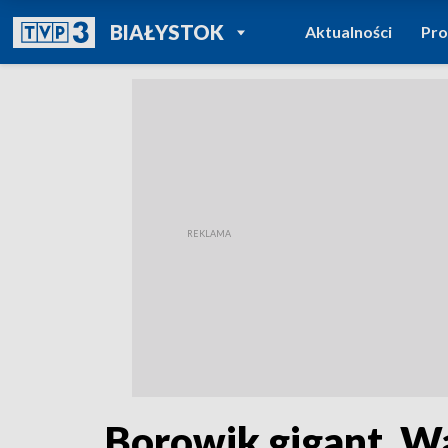
POWRÓT DO
BIAŁYSTOK
Aktualności
Pr
TVP REGIONY
Borowik gigant. Wa