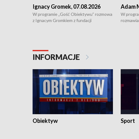
Ignacy Gromek, 07.08.2026
Adam M
W programie „Gość Obiektywu” rozmowa
W progra
z Ignacym Gromkiem z fundacji
rozmawia
"Przystanek Autyzm" o opiece dorosłych
podlaski
osób autystycznych oraz potrzebie
zabytków 
dziennej i całodobowej opieki.
i naborze
konserwa
INFORMACJE
Obiektyw
Sport