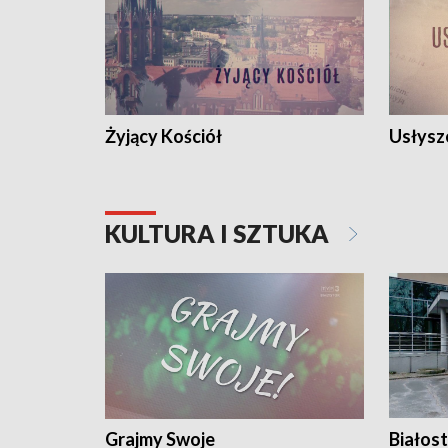
Żyjący Kościół
Usłysz
KULTURA I SZTUKA
Grajmy Swoje
Białost