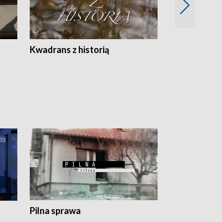
Z
Kwadrans z historią
Kartki z kal
Pilna sprawa