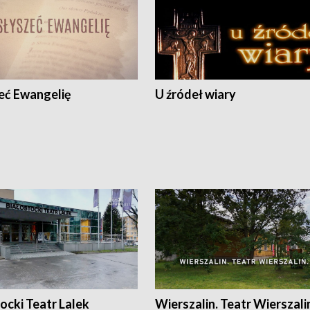
eć Ewangelię
U źródeł wiary
ocki Teatr Lalek
Wierszalin. Teatr Wierszali