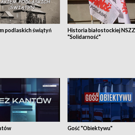
em podlaskich świątyń
Historia białostockiej NSZ
"Solidarność"
ntów
Gość "Obiektywu"