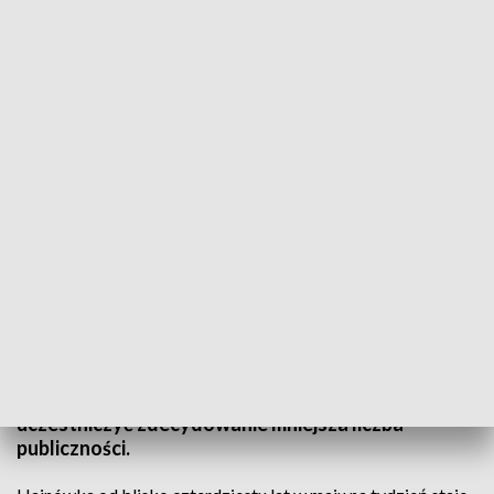
Najlepsze chóry tegorocznej edycji poznamy w sobotę (19 września)/fot. TVP3
Białystok
Koncertem chóru Soboru Świętej Trójcy w
Hajnówce rozpoczął się 39. Międzynarodowy
Festiwal Hajnowskie Dni Muzyki Cerkiewnej.
Odbywa się - z powodu epidemii - cztery miesiące
później, mniej będzie też chórów z zagranicy, a w
przesłuchaniach konkursowych będzie
uczestniczyć zdecydowanie mniejsza liczba
publiczności.