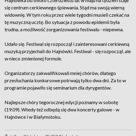
Hajnówka od blisko czterdziestu lat w maju na tydzień staje
się centrum cerkiewnego śpiewania. Stąd ma swoją wierną
widownię. W tym roku przez wiele tygodni musieli czekać na
tę muzyczną ucztę. Bo sytuacja z powodu epidemii była
trudna, a możliwość zorganizowania festiwalu - niepewna.
Udało się. Festiwal się rozpoczął i zainteresowani cerkiewną
muzyką przyjechali do Hajnówki. Festiwal - się rozpoczął, ale
w nieco zmienionej formule.
Organizatorzy zakwalifikowali mniej chórów, dlatego
przesłuchania konkursowe potrwają tylko dwa dni. Za to w
programie pojawiło się seminarium dla dyrygentów.
Najlepsze chóry tegorocznej edycji poznamy w sobotę
(19.09). Wtedy też odbędą się dwa koncerty galowe - w
Hajnówce i w Białymstoku.