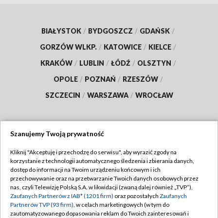
BIAŁYSTOK
/
BYDGOSZCZ
/
GDAŃSK
/
GORZÓW WLKP.
/
KATOWICE
/
KIELCE
/
KRAKÓW
/
LUBLIN
/
ŁÓDŹ
/
OLSZTYN
/
OPOLE
/
POZNAŃ
/
RZESZÓW
/
SZCZECIN
/
WARSZAWA
/
WROCŁAW
Szanujemy Twoją prywatność
Dołącz do nas:
Kliknij "Akceptuję i przechodzę do serwisu", aby wyrazić zgody na
korzystanie z technologii automatycznego śledzenia i zbierania danych,
TVP
dostęp do informacji na Twoim urządzeniu końcowym i ich
Abonament TVP
przechowywanie oraz na przetwarzanie Twoich danych osobowych przez
Regulamin TVP
nas, czyli Telewizję Polską S.A. w likwidacji (zwaną dalej również „TVP”),
Emisja w TVP
Polityka prywatności
Zaufanych Partnerów z IAB* (1201 firm)
oraz pozostałych
Zaufanych
Partnerów TVP (93 firm)
, w celach marketingowych (w tym do
Centrum informacji TVP
Moje zgody
zautomatyzowanego dopasowania reklam do Twoich zainteresowań i