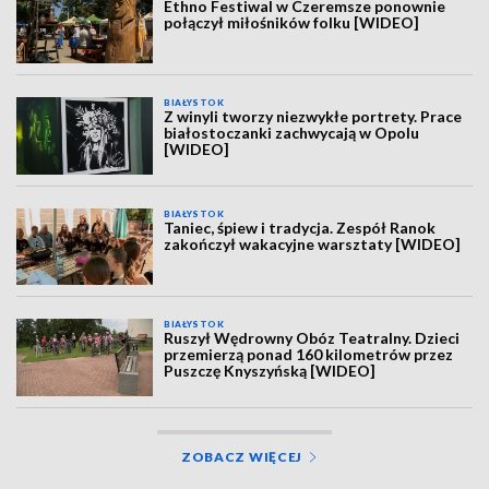
Ethno Festiwal w Czeremsze ponownie
połączył miłośników folku [WIDEO]
BIAŁYSTOK
Z winyli tworzy niezwykłe portrety. Prace
białostoczanki zachwycają w Opolu
[WIDEO]
BIAŁYSTOK
Taniec, śpiew i tradycja. Zespół Ranok
zakończył wakacyjne warsztaty [WIDEO]
BIAŁYSTOK
Ruszył Wędrowny Obóz Teatralny. Dzieci
przemierzą ponad 160 kilometrów przez
Puszczę Knyszyńską [WIDEO]
ZOBACZ WIĘCEJ